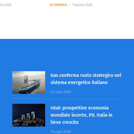
sto 2026
ECONOMIA
7 Agosto 2026
Gas conferma ruolo strategico nel
sistema energetico italiano
27 Luglio 2026
Istat: prospettive economia
mondiale incerte, PIL Italia in
lieve crescita
10 Luglio 2026