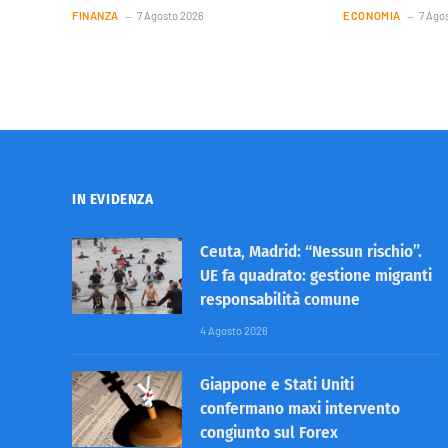
FINANZA
7 Agosto 2026
ECONOMIA
7 Ago
IN EVIDENZA
Ceuta, Madrid: “Nessun rischio”.
UE fa quadrato: gestione migranti
responsabilità comune
4 Agosto 2026
Giappone e Stati Uniti
confermano maxi intervento
congiunto sul Forex