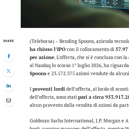
(Teleborsa) –
Bending Spoons
, azienda tecno
SHARE
ha chiuso l’IPO
con il collocamento di
57.97
per azione
. L’offerta, che si è conclusa con 
al Nasdaq lo scorso 1° luglio 2026, ha riguard
Spoons
e 23.572.375 azioni vendute da alcuni 
I
proventi lordi
dell’offerta, al lordo di scon
dell’offerta, sono stati
pari a circa 953.917.2
alcun provento dalla vendita di azioni da parte
Goldman Sachs International, J.P. Morgan e A
book-running manager dell’offerta, mentre Wel