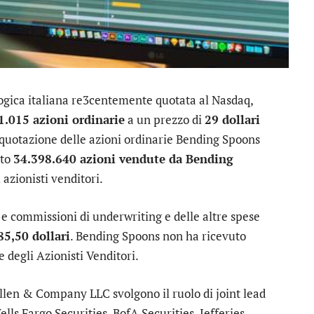
logica italiana re3centemente quotata al Nasdaq,
1.015 azioni ordinarie
a un prezzo di
29 dollari
la quotazione delle azioni ordinarie Bending Spoons
ato
34.398.640 azioni vendute da Bending
azionisti venditori.
ti e commissioni di underwriting e delle altre spese
85,50 dollari
. Bending Spoons non ha ricevuto
 degli Azionisti Venditori.
llen & Company LLC svolgono il ruolo di joint lead
ls Fargo Securities, BofA Securities, Jefferies,