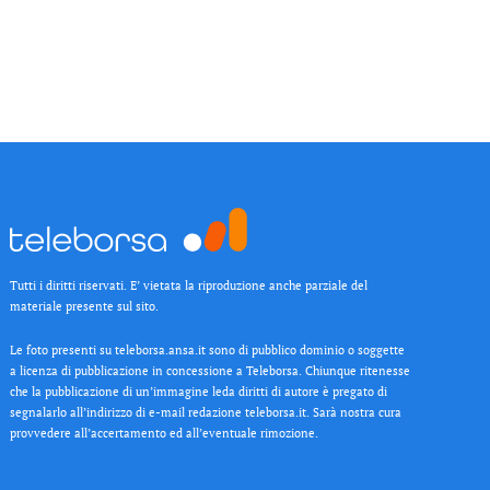
Tutti i diritti riservati. E’ vietata la riproduzione anche parziale del
materiale presente sul sito.
Le foto presenti su teleborsa.ansa.it sono di pubblico dominio o soggette
a licenza di pubblicazione in concessione a Teleborsa. Chiunque ritenesse
che la pubblicazione di un’immagine leda diritti di autore è pregato di
segnalarlo all’indirizzo di e-mail redazione teleborsa.it. Sarà nostra cura
provvedere all’accertamento ed all’eventuale rimozione.