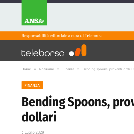
Responsabilità editoriale a cura di
Teleborsa
Home
»
Notiziario
»
Finanza
»
Bending Spoons, proventi lordi IPO 
FINANZA
Bending Spoons, prove
dollari
3 Luglio 2026