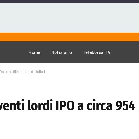
Home
Notiziario
Teleborsa TV
a circa 954 milioni di dollari
nti lordi IPO a circa 954 