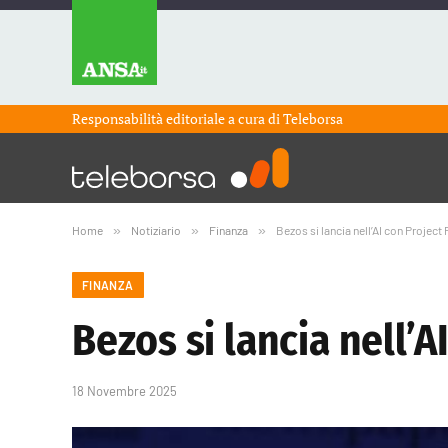
Responsabilità editoriale a cura di
Teleborsa
Home
»
Notiziario
»
Finanza
»
Bezos si lancia nell’AI con Projec
FINANZA
Bezos si lancia nell’
18 Novembre 2025