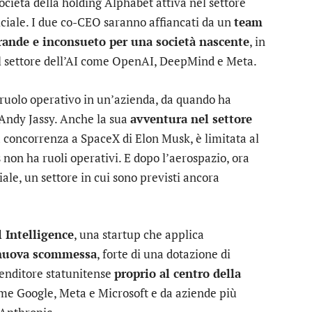
società della holding
Alphabet
attiva nel settore
ficiale. I due co-CEO saranno affiancati da un
team
rande e inconsueto per una società nascente
, in
nel settore dell’AI come OpenAI, DeepMind e
Meta
.
ruolo operativo in un’azienda, da quando ha
 Andy Jassy. Anche la sua
avventura nel settore
fa concorrenza a SpaceX di Elon Musk, è limitata al
 non ha ruoli operativi. E dopo l’aerospazio, ora
iale, un settore in cui sono previsti ancora
l Intelligence
, una startup che applica
 nuova scommessa
, forte di una dotazione di
renditore statunitense
proprio al centro della
come Google, Meta e Microsoft e da aziende più