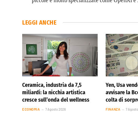
piccole e molto specializzate come OpenAI e
LEGGI ANCHE
Ceramica, industria da 7,5
Yen, Usa vend
miliardi: la nicchia artistica
avvisare la Bc
cresce sull’onda del wellness
colta di sorp
ECONOMIA
7 Agosto 2026
FINANZA
7 Agost