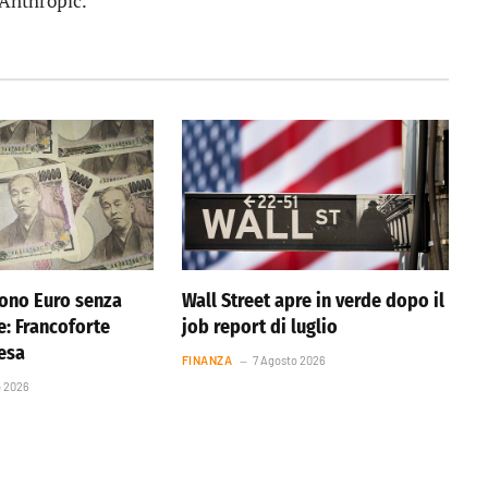
 Anthropic.
ono Euro senza
Wall Street apre in verde dopo il
e: Francoforte
job report di luglio
resa
FINANZA
7 Agosto 2026
o 2026