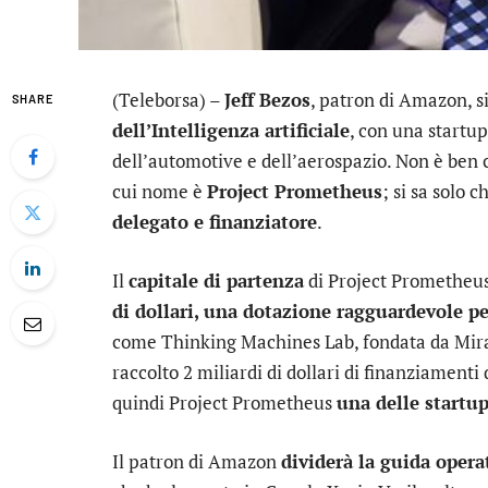
(Teleborsa) –
Jeff Bezos
, patron di
Amazon
, 
SHARE
dell’Intelligenza artificiale
, con una startup
dell’automotive e dell’aerospazio. Non è ben c
cui nome è
Project Prometheus
; si sa solo 
delegato e finanziatore
.
Il
capitale di partenza
di Project Prometheus 
di dollari, una dotazione ragguardevole p
come Thinking Machines Lab, fondata da Mira 
raccolto 2 miliardi di dollari di finanziamenti
quindi Project Prometheus
una delle startup
Il patron di Amazon
dividerà la guida opera