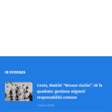
IN EVIDENZA
Ceuta, Madrid: “Nessun rischio”. UE fa
quadrato: gestione migranti
responsabilità comune
4 Agosto 2026