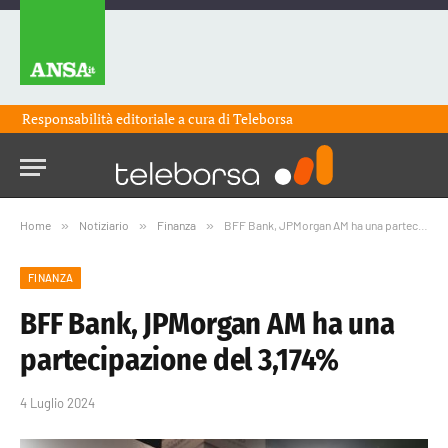
Responsabilità editoriale a cura di
Teleborsa
Home
»
Notiziario
»
Finanza
»
BFF Bank, JPMorgan AM ha una partecipazione del 3,174%
FINANZA
BFF Bank, JPMorgan AM ha una
partecipazione del 3,174%
4 Luglio 2024