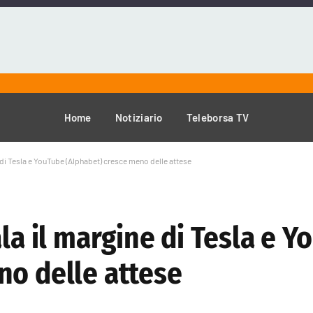
Home
Notiziario
Teleborsa TV
e di Tesla e YouTube (Alphabet) cresce meno delle attese
ala il margine di Tesla e 
no delle attese