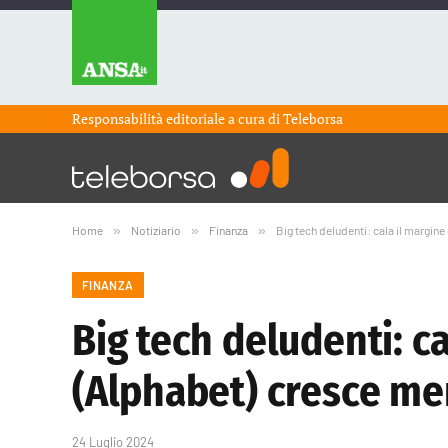
Responsabilità editoriale a cura di
Teleborsa
Home
»
Notiziario
»
Finanza
»
Big tech deludenti: cala il margin
FINANZA
Big tech deludenti: c
(Alphabet) cresce me
24 Luglio 2024