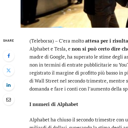
(Teleborsa) – C’era molto
attesa per i risul
SHARE
Alphabet
e
Tesla
, e
non si può certo dire ch
madre di Google, ha superato le stime degli an
non in termini di entrate pubblicitarie su Yo
registrato il margine di profitto più basso in p
di Wall Street nel secondo trimestre, mentre si
domanda e fare i conti con l’aumento della spes
I numeri di Alphabet
Alphabet ha chiuso il secondo trimestre con 
miliardi di dollari, superando la stima degli an