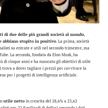
tati di due delle più grandi società al mondo
,
e abbiano stupito in positivo
. La prima, società
alisti su entrate e utili nel secondo trimestre, ma
uTube. La seconda, fondata da Elon Musk, ha
iù di cinque anni e ha mancato gli obiettivi di utile
 trova a dover tagliare i prezzi per ravvivare la
a per i progetti di intelligenza artificiale.
un
utile netto
in crescita del 28,6% a 23,62
alisti per 22,9 miliardi di dollari (secondo i dati