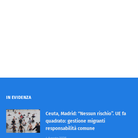
IN EVIDENZA
Ceuta, Madrid: “Nessun rischio”. UE fa
quadrato: gestione migranti
responsabilità comune
4 Agosto 2026