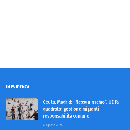
IN EVIDENZA
Ceuta, Madrid: “Nessun rischio”. UE fa
quadrato: gestione migranti
responsabilità comune
4 Agosto 2026