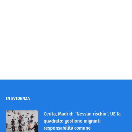
IN EVIDENZA
Ceuta, Madrid: “Nessun rischio”. UE fa
quadrato: gestione migranti
responsabilità comune