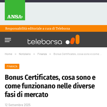
Responsabilità editoriale a cura di
Teleborsa
Home
»
Notiziario
»
Finanza
»
Bonus Certificates, cosa sono e come funzionano nelle diverse fasi di mercato
FINANZA
Bonus Certificates, cosa sono e
come funzionano nelle diverse
fasi di mercato
12 Settembre 2025