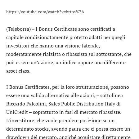
https://youtube.com/watch?v=https%3A
(Teleborsa) – I Bonus Certificate sono certificati a
capitale condizionatamente protetto adatti per quegli
investitori che hanno una visione laterale,
moderatamente rialzista o ribassista sul sottostante, che
può essere un’azione, un indice oppure una differente
asset class.
I Bonus Certificates, per la loro strutturazione, possono
essere una valida alternativa alle azioni, – sottolinea
Riccardo Falcolini, Sales Public Distribution Italy di
UniCredit
– soprattutto in fasi di mercato ribassiste.
L’investitore, che vuole prendere posizione su un
determinato stocks, avendo paura che ci possa essere un
drawdown del mercato, anziché acquistare direttamente