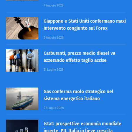
4 Agosto 2026
Giappone e Stati Uniti confermano maxi
intervento congiunto sul Forex
3 Agosto 2026
Carburanti, prezzo medio diesel va
azzerando effetto taglio accise
31 Luglio 2026
Gas conferma ruolo strategico nel
sistema energetico italiano
27 Luglio 2026
Istat: prospettive economia mondiale
incerte, PIL Italia in lieve crescita