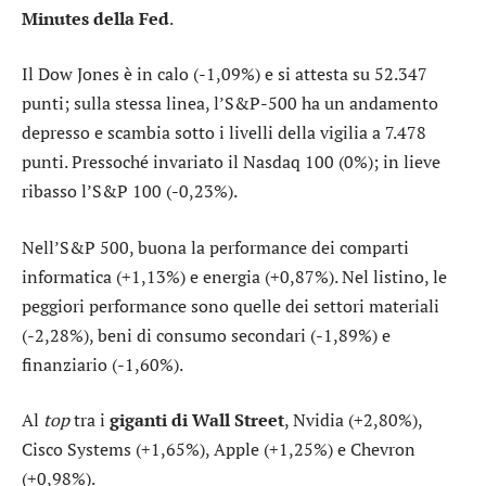
Minutes della Fed
.
Il
Dow Jones
è in calo (-1,09%) e si attesta su 52.347
punti; sulla stessa linea, l’
S&P-500
ha un andamento
depresso e scambia sotto i livelli della vigilia a 7.478
punti. Pressoché invariato il
Nasdaq 100
(0%); in lieve
ribasso l’
S&P 100
(-0,23%).
Nell’S&P 500, buona la performance dei comparti
informatica
(+1,13%) e
energia
(+0,87%). Nel listino, le
peggiori performance sono quelle dei settori
materiali
(-2,28%),
beni di consumo secondari
(-1,89%) e
finanziario
(-1,60%).
Al
top
tra i
giganti di Wall Street
,
Nvidia
(+2,80%),
Cisco Systems
(+1,65%),
Apple
(+1,25%) e
Chevron
(+0,98%).