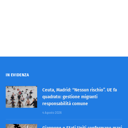
IN EVIDENZA
Ceuta, Madrid: “Nessun rischio”. UE fa
quadrato: gestione migranti
responsabilità comune
4 Agosto 2026
Giappone e Stati Uniti confermano maxi