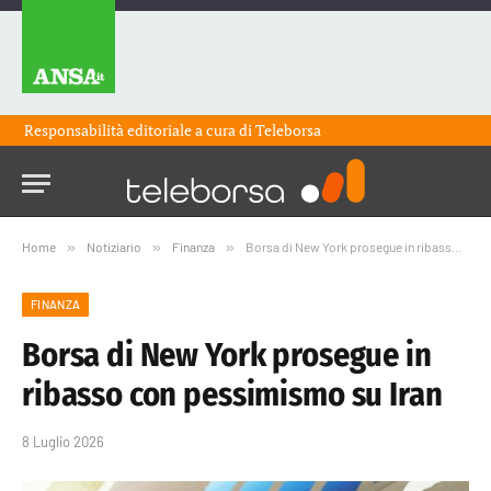
Responsabilità editoriale a cura di
Teleborsa
Home
»
Notiziario
»
Finanza
»
Borsa di New York prosegue in ribasso con pessimismo su Iran
FINANZA
Borsa di New York prosegue in
ribasso con pessimismo su Iran
8 Luglio 2026