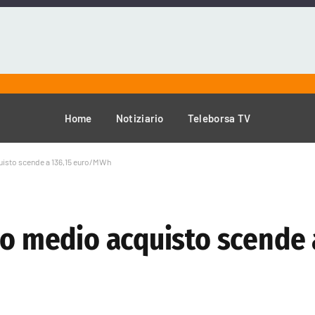
Home
Notiziario
Teleborsa TV
quisto scende a 136,15 euro/MWh
zo medio acquisto scende 