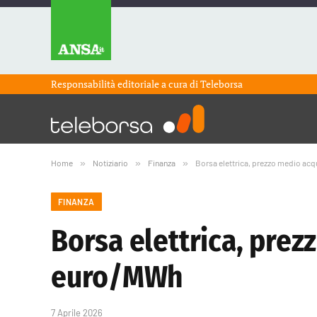
Responsabilità editoriale a cura di
Teleborsa
Home
»
Notiziario
»
Finanza
»
Borsa elettrica, prezzo medio ac
FINANZA
Borsa elettrica, prez
euro/MWh
7 Aprile 2026