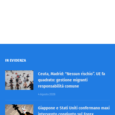
IN EVIDENZA
Ceuta, Madrid: “Nessun rischio”. UE fa
quadrato: gestione migranti
responsabilità comune
4 Agosto 2026
Giappone e Stati Uniti confermano maxi
intervento congiunto sul Forex