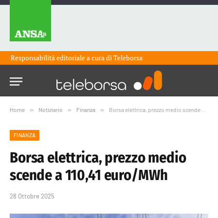
Responsabilità editoriale a cura di
Teleborsa
Home
»
Notiziario
»
Finanza
»
Borsa elettrica, prezzo medio scende a 110,41 euro/MWh
FINANZA
Borsa elettrica, prezzo medio
scende a 110,41 euro/MWh
28 Ottobre 2025