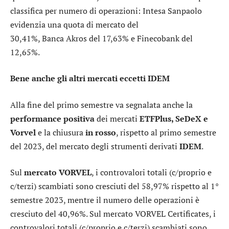
classifica per numero di operazioni: Intesa Sanpaolo
evidenzia una quota di mercato del
30,41%, Banca Akros del 17,63% e Finecobank del
12,65%.
Bene anche gli altri mercati
eccetti IDEM
Alla fine del primo semestre va segnalata anche la
performance positiva
dei mercati
ETFPlus, SeDeX e
Vorvel
e la chiusura
in rosso
, rispetto al primo semestre
del 2023, del mercato degli strumenti derivati
IDEM
.
Sul
mercato VORVEL
, i controvalori totali (c/proprio e
c/terzi) scambiati sono cresciuti del 58,97% rispetto al 1°
semestre 2023, mentre il numero delle operazioni è
cresciuto del 40,96%. Sul mercato VORVEL Certificates, i
controvalori totali (c/proprio e c/terzi) scambiati sono