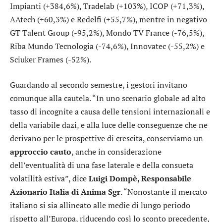
Impianti
(+384,6%),
Tradelab
(+103%),
ICOP
(+71,3%),
AAtech
(+60,3%) e
Redelfi
(+55,7%), mentre in negativo
GT Talent Group
(-95,2%),
Mondo TV France
(-76,5%),
Riba Mundo Tecnologia
(-74,6%),
Innovatec
(-55,2%) e
Sciuker Frames
(-52%).
Guardando al secondo semestre, i gestori invitano
comunque alla cautela. “In uno scenario globale ad alto
tasso di incognite a causa delle tensioni internazionali e
della variabile dazi, e alla luce delle conseguenze che ne
derivano per le prospettive di crescita, conserviamo un
approccio cauto
, anche in considerazione
dell’eventualità di una fase laterale e della consueta
volatilità estiva”, dice
Luigi Dompè, Responsabile
Azionario Italia di Anima Sgr
. “Nonostante il mercato
italiano si sia allineato alle medie di lungo periodo
rispetto all’Europa, riducendo così lo sconto precedente,