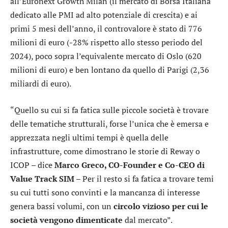
all’Euronext Growth Milan (il mercato di Borsa Italiana
dedicato alle PMI ad alto potenziale di crescita) e ai
primi 5 mesi dell’anno, il controvalore è stato di 776
milioni di euro (-28% rispetto allo stesso periodo del
2024), poco sopra l’equivalente mercato di Oslo (620
milioni di euro) e ben lontano da quello di Parigi (2,36
miliardi di euro).
“Quello su cui si fa fatica sulle piccole società è trovare
delle tematiche strutturali, forse l’unica che è emersa e
apprezzata negli ultimi tempi è quella delle
infrastrutture, come dimostrano le storie di
Reway
o
ICOP
– dice
Marco Greco, CO-Founder e Co-CEO di
Value Track SIM
– Per il resto si fa fatica a trovare temi
su cui tutti sono convinti e la mancanza di interesse
genera bassi volumi, con un
circolo vizioso per cui le
società vengono dimenticate
dal mercato”.