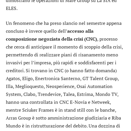
dimostrano le operazioni di
Mare Group
su
La SIA
ed
ELES
.
Un fenomeno che ha preso slancio nel semestre appena
concluso è invece quello dell’
accesso alla
composizione negoziata della crisi (CNC)
, processo
che cerca di anticipare il momento di scoppio della crisi,
permettendo di realizzare piani di risanamento meno
invasivi per l’impresa, più rapidi e soddisfacenti per i
creditori. Si trovano in CNC (o hanno fatto domanda)
Agatos
,
Eligo
,
Enertronica Santerno
,
GT Talent Group
,
Illa
,
Meglioquesto
,
Neosperience
,
Osai Automation
System
,
Clabo
,
Trendevice
,
Talea
,
Estrima
,
Mondo TV
,
hanno una controllata in CNC
E-Novia
e
Netweek
,
mentre
Sciuker Frames
è in stand still con le banche,
Arras Group
è sotto amministrazione giudiziaria e
Riba
Mundo
è in ristrutturazione del debito. Una dozzina di