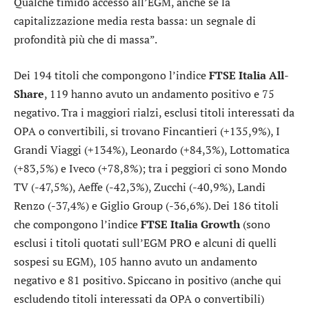
Qualche timido accesso all’EGM, anche se la
capitalizzazione media resta bassa: un segnale di
profondità più che di massa”.
Dei 194 titoli che compongono l’indice
FTSE Italia All-
Share
, 119 hanno avuto un andamento positivo e 75
negativo. Tra i maggiori rialzi, esclusi titoli interessati da
OPA o convertibili, si trovano
Fincantieri
(+135,9%),
I
Grandi Viaggi
(+134%),
Leonardo
(+84,3%),
Lottomatica
(+83,5%) e
Iveco
(+78,8%); tra i peggiori ci sono
Mondo
TV
(-47,5%),
Aeffe
(-42,3%),
Zucchi
(-40,9%),
Landi
Renzo
(-37,4%) e
Giglio Group
(-36,6%). Dei 186 titoli
che compongono l’indice
FTSE Italia Growth
(sono
esclusi i titoli quotati sull’EGM PRO e alcuni di quelli
sospesi su EGM), 105 hanno avuto un andamento
negativo e 81 positivo. Spiccano in positivo (anche qui
escludendo titoli interessati da OPA o convertibili)