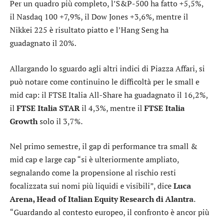
Per un quadro più completo, l’S&P-500 ha fatto +5,5%,
il Nasdaq 100 +7,9%, il Dow Jones +3,6%, mentre il
Nikkei 225 è risultato piatto e l’Hang Seng ha
guadagnato il 20%.
Allargando lo sguardo agli altri indici di Piazza Affari, si
può notare come continuino le difficoltà per le small e
mid cap: il FTSE Italia All-Share ha guadagnato il 16,2%,
il
FTSE Italia STAR
il 4,3%, mentre il
FTSE Italia
Growth
solo il 3,7%.
Nel primo semestre, il gap di performance tra small &
mid cap e large cap “si è ulteriormente ampliato,
segnalando come la propensione al rischio resti
focalizzata sui nomi più liquidi e visibili”, dice
Luca
Arena, Head of Italian Equity Research di
Alantra
.
“Guardando al contesto europeo, il confronto è ancor più