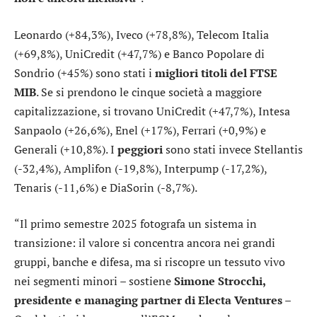
Leonardo
(+84,3%),
Iveco
(+78,8%),
Telecom Italia
(+69,8%),
UniCredit
(+47,7%) e
Banco Popolare di
Sondrio
(+45%) sono stati i
migliori titoli del FTSE
MIB
. Se si prendono le cinque società a maggiore
capitalizzazione, si trovano
UniCredit
(+47,7%),
Intesa
Sanpaolo
(+26,6%),
Enel
(+17%),
Ferrari
(+0,9%) e
Generali
(+10,8%). I
peggiori
sono stati invece
Stellantis
(-32,4%),
Amplifon
(-19,8%),
Interpump
(-17,2%),
Tenaris
(-11,6%) e
DiaSorin
(-8,7%).
“Il primo semestre 2025 fotografa un sistema in
transizione: il valore si concentra ancora nei grandi
gruppi, banche e difesa, ma si riscopre un tessuto vivo
nei segmenti minori – sostiene
Simone Strocchi,
presidente e managing partner di Electa Ventures
–