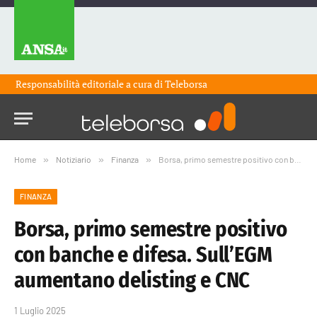
Responsabilità editoriale a cura di
Teleborsa
Home
»
Notiziario
»
Finanza
»
Borsa, primo semestre positivo con banche e difesa. Sull’EGM aumentano delisting e CNC
FINANZA
Borsa, primo semestre positivo
con banche e difesa. Sull’EGM
aumentano delisting e CNC
1 Luglio 2025