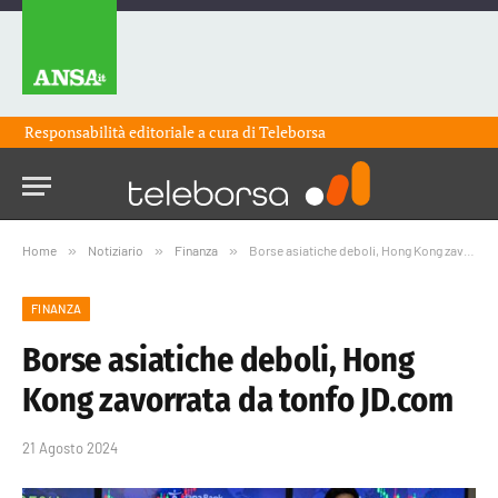
Responsabilità editoriale a cura di
Teleborsa
Home
»
Notiziario
»
Finanza
»
Borse asiatiche deboli, Hong Kong zavorrata da tonfo JD.com
FINANZA
Borse asiatiche deboli, Hong
Kong zavorrata da tonfo JD.com
21 Agosto 2024