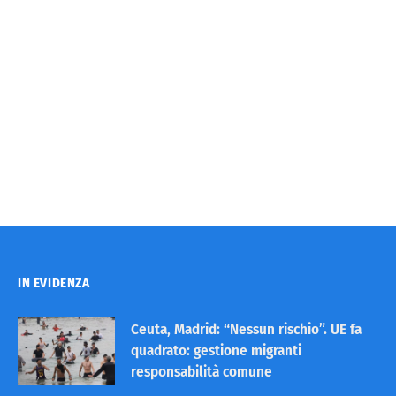
IN EVIDENZA
Ceuta, Madrid: “Nessun rischio”. UE fa
quadrato: gestione migranti
responsabilità comune