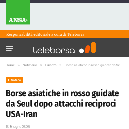
Responsabilità editoriale a cura di
Teleborsa
Home
»
Notiziario
»
Finanza
»
Borse asiatiche in rosso guidate da Seul dopo attacchi reciproci USA-Iran
FINANZA
Borse asiatiche in rosso guidate
da Seul dopo attacchi reciproci
USA-Iran
10 Giugno 2026