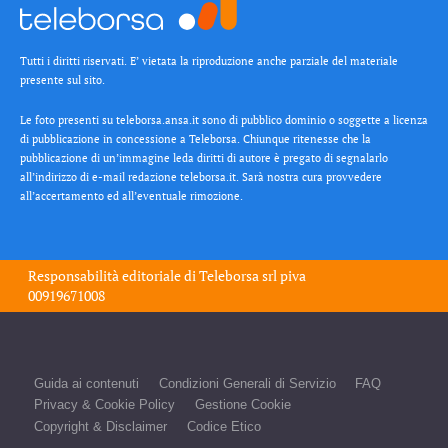
Tutti i diritti riservati. E’ vietata la riproduzione anche parziale del materiale
presente sul sito.
Le foto presenti su teleborsa.ansa.it sono di pubblico dominio o soggette a licenza
di pubblicazione in concessione a Teleborsa. Chiunque ritenesse che la
pubblicazione di un’immagine leda diritti di autore è pregato di segnalarlo
all’indirizzo di e-mail redazione teleborsa.it. Sarà nostra cura provvedere
all’accertamento ed all’eventuale rimozione.
Responsabilità editoriale di
Teleborsa srl
piva
00919671008
Guida ai contenuti
Condizioni Generali di Servizio
FAQ
Privacy & Cookie Policy
Gestione Cookie
Copyright & Disclaimer
Codice Etico