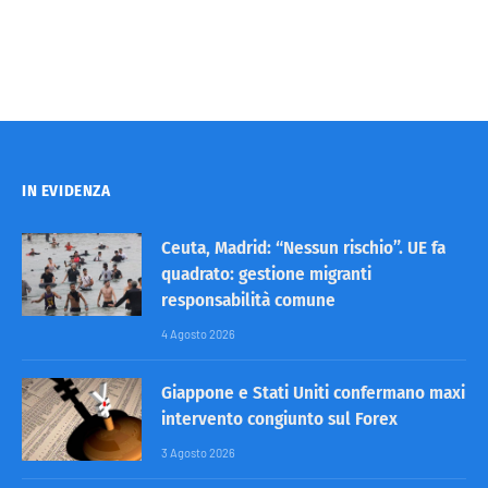
IN EVIDENZA
Ceuta, Madrid: “Nessun rischio”. UE fa
quadrato: gestione migranti
responsabilità comune
4 Agosto 2026
Giappone e Stati Uniti confermano maxi
intervento congiunto sul Forex
3 Agosto 2026