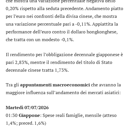
che mostra una variazione percentuale negativa dello
0,20% rispetto alla seduta precedente. Andamento piatto
per l’
euro nei confronti della divisa cinese
, che mostra
una variazione percentuale pari a -0,11%. Appiattita la
performance dell’
euro contro il dollaro hongkonghese
,
che tratta con un modesto -0,1%.
Il rendimento per l’
obbligazione decennale giapponese
è
pari 2,83%, mentre il rendimento del
titolo di Stato
decennale cinese
tratta 1,73%.
Tra gli
appuntamenti macroeconomici
che avranno la
maggiore influenza sull’andamento dei mercati asiatici:
Martedì 07/07/2026
01:30
Giappone
: Spese reali famiglie, mensile (atteso
1,4%; preced. 1,6%)