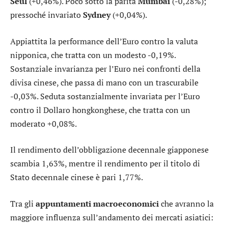
Seul
(+0,46%). Poco sotto la parità
Mumbai
(-0,28%);
pressoché invariato
Sydney
(+0,04%).
Appiattita la performance dell’
Euro contro la valuta
nipponica
, che tratta con un modesto -0,19%.
Sostanziale invarianza per l’
Euro nei confronti della
divisa cinese
, che passa di mano con un trascurabile
-0,03%. Seduta sostanzialmente invariata per l’
Euro
contro il Dollaro hongkonghese
, che tratta con un
moderato +0,08%.
Il rendimento dell’
obbligazione decennale giapponese
scambia 1,63%, mentre il rendimento per il
titolo di
Stato decennale cinese
è pari 1,77%.
Tra gli
appuntamenti macroeconomici
che avranno la
maggiore influenza sull’andamento dei mercati asiatici: