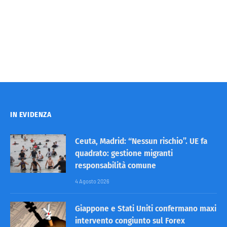
IN EVIDENZA
Ceuta, Madrid: “Nessun rischio”. UE fa
quadrato: gestione migranti
responsabilità comune
4 Agosto 2026
Giappone e Stati Uniti confermano maxi
intervento congiunto sul Forex