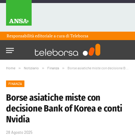
Responsabilità editoriale a cura di
Teleborsa
Home
»
Notiziario
»
Finanza
»
Borse asiatiche miste con decisione Bank of Korea e conti Nvidia
FINANZA
Borse asiatiche miste con
decisione Bank of Korea e conti
Nvidia
28 Agosto 2025