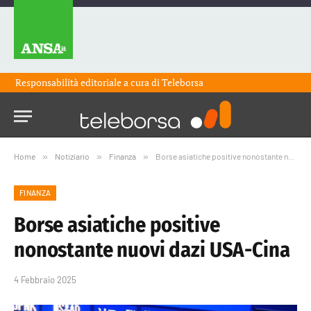
Responsabilità editoriale a cura di
Teleborsa
Home
»
Notiziario
»
Finanza
»
Borse asiatiche positive nonostante nuovi dazi USA-Cina
FINANZA
Borse asiatiche positive
nonostante nuovi dazi USA-Cina
4 Febbraio 2025