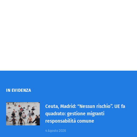
IN EVIDENZA
Ceuta, Madrid: “Nessun rischio”. UE fa
quadrato: gestione migranti
responsabilità comune
4 Agosto 2026