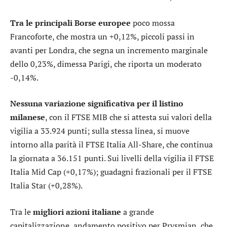
Tra le principali Borse europee
poco mossa
Francoforte
, che mostra un +0,12%, piccoli passi in
avanti per
Londra
, che segna un incremento marginale
dello 0,23%, dimessa
Parigi
, che riporta un moderato
-0,14%.
Nessuna variazione significativa per il listino
milanese
, con il
FTSE MIB
che si attesta sui valori della
vigilia a 33.924 punti; sulla stessa linea, si muove
intorno alla parità il
FTSE Italia All-Share
, che continua
la giornata a 36.151 punti. Sui livelli della vigilia il
FTSE
Italia Mid Cap
(+0,17%); guadagni frazionali per il
FTSE
Italia Star
(+0,28%).
Tra le
migliori azioni italiane
a grande
capitalizzazione, andamento positivo per
Prysmian
, che