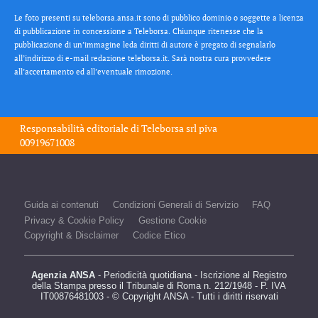
Le foto presenti su teleborsa.ansa.it sono di pubblico dominio o soggette a licenza
di pubblicazione in concessione a Teleborsa. Chiunque ritenesse che la
pubblicazione di un’immagine leda diritti di autore è pregato di segnalarlo
all’indirizzo di e-mail redazione teleborsa.it. Sarà nostra cura provvedere
all’accertamento ed all’eventuale rimozione.
Responsabilità editoriale di
Teleborsa srl
piva
00919671008
Guida ai contenuti
Condizioni Generali di Servizio
FAQ
Privacy & Cookie Policy
Gestione Cookie
Copyright & Disclaimer
Codice Etico
Agenzia ANSA
- Periodicità quotidiana - Iscrizione al Registro
della Stampa presso il Tribunale di Roma n. 212/1948 - P. IVA
IT00876481003 - © Copyright ANSA - Tutti i diritti riservati