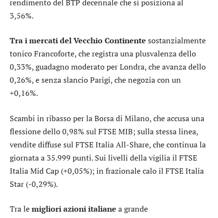
rendimento del BTP decennale che si posiziona al
3,56%.
Tra i mercati del Vecchio Continente
sostanzialmente
tonico
Francoforte
, che registra una plusvalenza dello
0,33%, guadagno moderato per
Londra
, che avanza dello
0,26%, e senza slancio
Parigi
, che negozia con un
+0,16%.
Scambi in ribasso per la Borsa di Milano, che accusa una
flessione dello 0,98% sul
FTSE MIB
; sulla stessa linea,
vendite diffuse sul
FTSE Italia All-Share
, che continua la
giornata a 35.999 punti. Sui livelli della vigilia il
FTSE
Italia Mid Cap
(+0,05%); in frazionale calo il
FTSE Italia
Star
(-0,29%).
Tra le
migliori azioni italiane
a grande