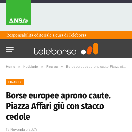
Responsabilità editoriale a cura di
Teleborsa
Home
»
Notiziario
»
Finanza
»
Borse europee aprono caute. Piazza Affari giù con stacco cedole
FINANZA
Borse europee aprono caute.
Piazza Affari giù con stacco
cedole
18 Novembre 2024