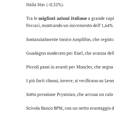
Italia Star
(-0,32%).
Tra le
migliori azioni italiane
a grande capit
Ferrari
, mostrando un incremento dell’1,64%
Sostanzialmente tonico
Amplifon
, che regist
Guadagno moderato per
Enel
, che avanza del
Piccoli passi in avanti per
Moncler
, che segn
I più forti ribassi, invece, si verificano su
Leon
Sotto pressione
Prysmian
, che accusa un calo
Scivola
Banco BPM
, con un netto svantaggio 