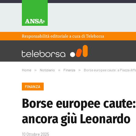
Responsabilità editoriale a cura di
Teleborsa
Home
»
Notiziario
»
Finanza
»
Borse europee caute: a Piazza Affa
FINANZA
Borse europee caute: 
ancora giù Leonardo
10 Ottobre 2025