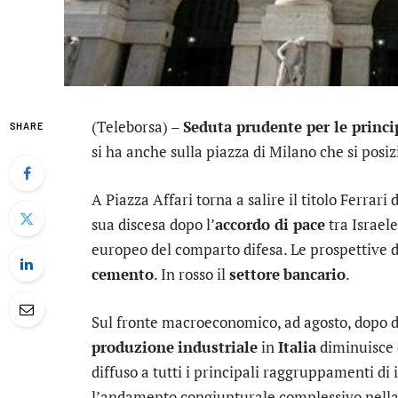
(Teleborsa) –
Seduta prudente per le princi
SHARE
si ha anche sulla piazza di Milano che si posizi
A Piazza Affari torna a salire il titolo
Ferrari
d
sua discesa dopo l’
accordo di pace
tra Israele
europeo del comparto difesa. Le prospettive di
cemento
. In rosso il
settore
bancario
.
Sul fronte macroeconomico, ad agosto, dopo d
produzione
industriale
in
Italia
diminuisce de
diffuso a tutti i principali raggruppamenti di
l’andamento congiunturale complessivo nella 