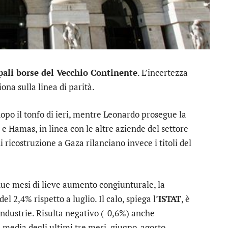
pali borse del Vecchio Continente
. L’incertezza
ona sulla linea di parità.
opo il tonfo di ieri, mentre
Leonardo
prosegue la
 e Hamas, in linea con le altre aziende del settore
 ricostruzione a Gaza rilanciano invece i titoli del
ue mesi di lieve aumento congiunturale, la
l 2,4% rispetto a luglio. Il calo, spiega l’
ISTAT
, è
 industrie. Risulta negativo (-0,6%) anche
media degli ultimi tre mesi, giugno-agosto.