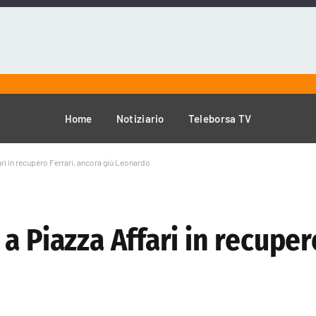
Home
Notiziario
Teleborsa TV
ri in recupero Ferrari, ancora giù Leonardo
a Piazza Affari in recupero