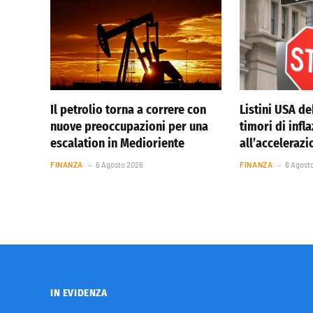
Il petrolio torna a correre con
Listini USA de
nuove preoccupazioni per una
timori di infl
escalation in Medioriente
all’accelerazi
FINANZA
6 Agosto 2026
FINANZA
6 Agost
IN EVIDENZA