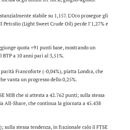
tanzialmente stabile su 1,157. L’
Oro
prosegue gli
l Petrolio (Light Sweet Crude Oil) perde l’1,27% e
aggiunge quota +91 punti base, mostrando un
l BTP a 10 anni pari al 3,51%.
a parità
Francoforte
(-0,04%), piatta
Londra
, che
 che vanta un progresso dello 0,25%.
SE MIB
che si attesta a 42.762 punti; sulla stessa
ia All-Share
, che continua la giornata a 45.438
; sulla stessa tendenza, in frazionale calo il
FTSE