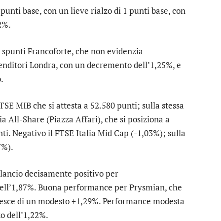
 punti base, con un lieve rialzo di 1 punti base, con
2%.
 spunti
Francoforte
, che non evidenzia
venditori
Londra
, con un decremento dell’1,25%, e
.
TSE MIB
che si attesta a 52.580 punti; sulla stessa
ia All-Share
(
Piazza Affari
), che si posiziona a
nti. Negativo il
FTSE Italia Mid Cap
(-1,03%); sulla
7%).
bilancio decisamente positivo per
 dell’1,87%. Buona performance per
Prysmian
, che
resce di un modesto +1,29%. Performance modesta
o dell’1,22%.