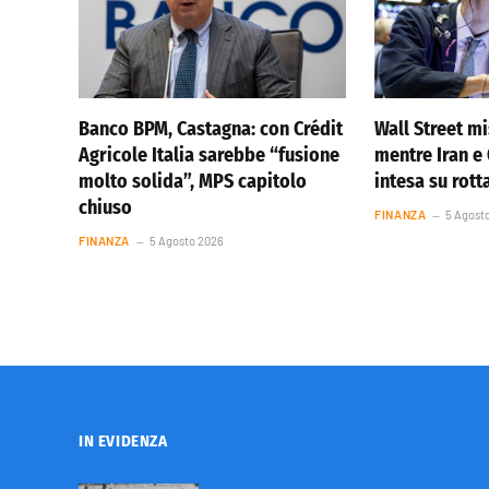
Banco BPM, Castagna: con Crédit
Wall Street m
Agricole Italia sarebbe “fusione
mentre Iran 
molto solida”, MPS capitolo
intesa su rot
chiuso
FINANZA
5 Agost
FINANZA
5 Agosto 2026
IN EVIDENZA