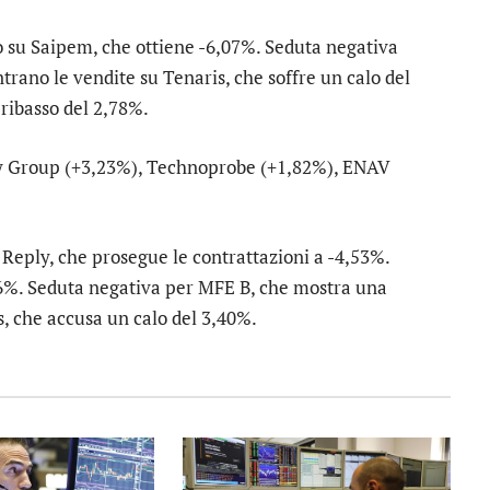
o su
Saipem
, che ottiene -6,07%. Seduta negativa
ntrano le vendite su
Tenaris
, che soffre un calo del
 ribasso del 2,78%.
y Group
(+3,23%),
Technoprobe
(+1,82%),
ENAV
u
Reply
, che prosegue le contrattazioni a -4,53%.
,06%. Seduta negativa per
MFE B
, che mostra una
s
, che accusa un calo del 3,40%.