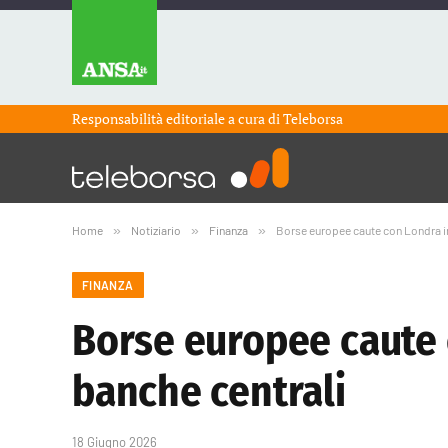
Responsabilità editoriale a cura di
Teleborsa
Home
»
Notiziario
»
Finanza
»
Borse europee caute con Londra in
FINANZA
Borse europee caute c
banche centrali
18 Giugno 2026