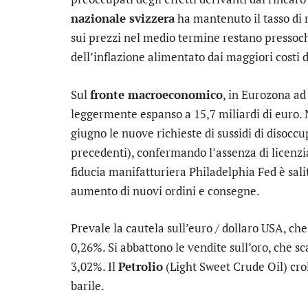
nazionale svizzera
ha mantenuto il tasso di 
sui prezzi nel medio termine restano presso
dell’inflazione alimentato dai maggiori costi 
Sul
fronte macroeconomico
, in Eurozona ad 
leggermente espanso a 15,7 miliardi di euro. N
giugno le nuove richieste di sussidi di disocc
precedenti), confermando l’assenza di licenzia
fiducia manifatturiera Philadelphia Fed è salito
aumento di nuovi ordini e consegne.
Prevale la cautela sull’
euro / dollaro USA
, ch
0,26%. Si abbattono le vendite sull’
oro
, che sc
3,02%. Il
Petrolio
(Light Sweet Crude Oil) crol
barile.