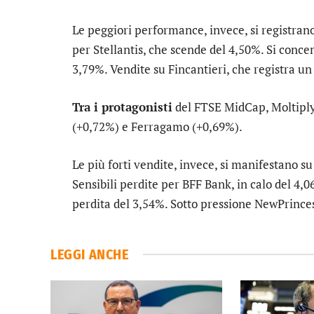
Le peggiori performance, invece, si registran
per
Stellantis
, che scende del 4,50%. Si conce
3,79%. Vendite su
Fincantieri
, che registra un
Tra i protagonisti
del FTSE MidCap,
Moltipl
(+0,72%) e
Ferragamo
(+0,69%).
Le più forti vendite, invece, si manifestano s
Sensibili perdite per
BFF Bank
, in calo del 4
perdita del 3,54%. Sotto pressione
NewPrince
LEGGI ANCHE