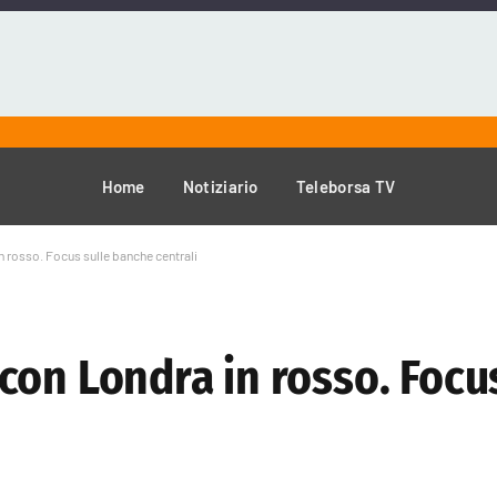
Home
Notiziario
Teleborsa TV
 rosso. Focus sulle banche centrali
on Londra in rosso. Focus