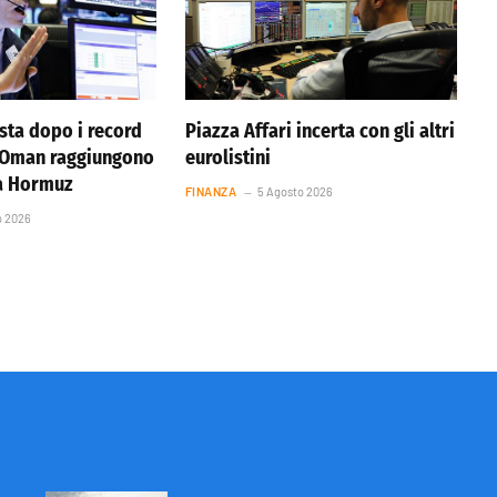
ista dopo i record
Piazza Affari incerta con gli altri
e Oman raggiungono
eurolistini
ta Hormuz
FINANZA
5 Agosto 2026
o 2026