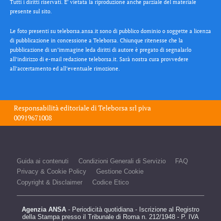
Tutti i diritti riservati. E’ vietata la riproduzione anche parziale del materiale
presente sul sito.
Le foto presenti su teleborsa.ansa.it sono di pubblico dominio o soggette a licenza
di pubblicazione in concessione a Teleborsa. Chiunque ritenesse che la
pubblicazione di un’immagine leda diritti di autore è pregato di segnalarlo
all’indirizzo di e-mail redazione teleborsa.it. Sarà nostra cura provvedere
all’accertamento ed all’eventuale rimozione.
Responsabilità editoriale di
Teleborsa srl
piva
00919671008
Guida ai contenuti
Condizioni Generali di Servizio
FAQ
Privacy & Cookie Policy
Gestione Cookie
Copyright & Disclaimer
Codice Etico
Agenzia ANSA
- Periodicità quotidiana - Iscrizione al Registro
della Stampa presso il Tribunale di Roma n. 212/1948 - P. IVA