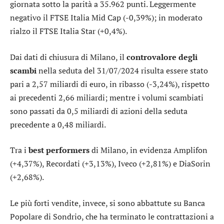
giornata sotto la parità a 35.962 punti. Leggermente
negativo il
FTSE Italia Mid Cap
(-0,39%); in moderato
rialzo il
FTSE Italia Star
(+0,4%).
Dai dati di chiusura di Milano, il
controvalore degli
scambi
nella seduta del 31/07/2024 risulta essere stato
pari a 2,57 miliardi di euro, in ribasso (-3,24%), rispetto
ai precedenti 2,66 miliardi; mentre i volumi scambiati
sono passati da 0,5 miliardi di azioni della seduta
precedente a 0,48 miliardi.
Tra i
best performers
di Milano, in evidenza
Amplifon
(+4,37%),
Recordati
(+3,13%),
Iveco
(+2,81%) e
DiaSorin
(+2,68%).
Le più forti vendite, invece, si sono abbattute su
Banca
Popolare di Sondrio
, che ha terminato le contrattazioni a