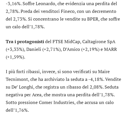
-3,16%. Soffre
Leonardo
, che evidenzia una perdita del
2,78%. Preda dei venditori
Fineco
, con un decremento
del 2,73%. Si concentrano le vendite su
BPER
, che soffre
un calo dell’1,78%.
Tra i protagonisti
del FTSE MidCap,
Caltagirone SpA
(+3,33%),
Danieli
(+2,71%),
D’Amico
(+2,19%) e
MARR
(+1,59%).
I più forti ribassi, invece, si sono verificati su
Maire
Tecnimont
, che ha archiviato la seduta a -4,18%. Vendite
su
De’ Longhi
, che registra un ribasso del 2,08%. Seduta
negativa per
Acea
, che mostra una perdita dell’1,78%.
Sotto pressione
Comer Industries
, che accusa un calo
dell’1,76%.