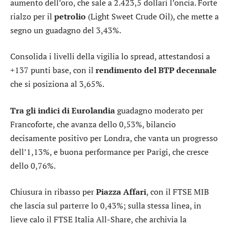
aumento dell’
oro
, che sale a 2.423,5 dollari l’oncia. Forte
rialzo per il
petrolio
(Light Sweet Crude Oil), che mette a
segno un guadagno del 3,43%.
Consolida i livelli della vigilia lo
spread
, attestandosi a
+137 punti base, con il
rendimento del BTP decennale
che si posiziona al 3,65%.
Tra gli indici di Eurolandia
guadagno moderato per
Francoforte
, che avanza dello 0,53%, bilancio
decisamente positivo per
Londra
, che vanta un progresso
dell’1,13%, e buona performance per
Parigi
, che cresce
dello 0,76%.
Chiusura in ribasso per
Piazza Affari
, con il
FTSE MIB
che lascia sul parterre lo 0,43%; sulla stessa linea, in
lieve calo il
FTSE Italia All-Share
, che archivia la