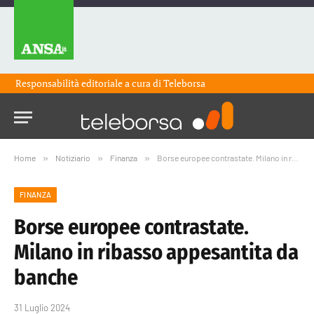
Responsabilità editoriale a cura di
Teleborsa
Home
»
Notiziario
»
Finanza
»
Borse europee contrastate. Milano in ribasso appesantita da banche
FINANZA
Borse europee contrastate.
Milano in ribasso appesantita da
banche
31 Luglio 2024