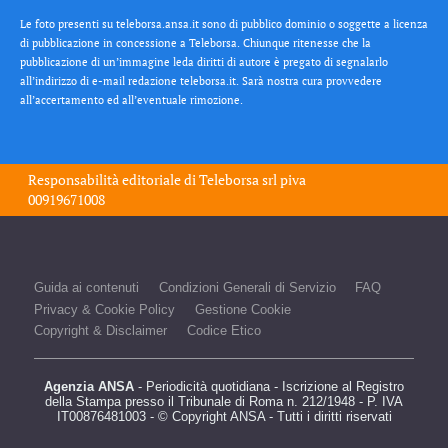
Le foto presenti su teleborsa.ansa.it sono di pubblico dominio o soggette a licenza
di pubblicazione in concessione a Teleborsa. Chiunque ritenesse che la
pubblicazione di un’immagine leda diritti di autore è pregato di segnalarlo
all’indirizzo di e-mail redazione teleborsa.it. Sarà nostra cura provvedere
all’accertamento ed all’eventuale rimozione.
Responsabilità editoriale di
Teleborsa srl
piva
00919671008
Guida ai contenuti
Condizioni Generali di Servizio
FAQ
Privacy & Cookie Policy
Gestione Cookie
Copyright & Disclaimer
Codice Etico
Agenzia ANSA
- Periodicità quotidiana - Iscrizione al Registro
della Stampa presso il Tribunale di Roma n. 212/1948 - P. IVA
IT00876481003 - © Copyright ANSA - Tutti i diritti riservati