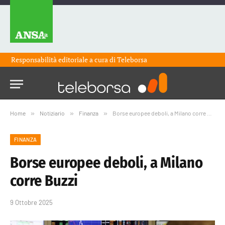
Responsabilità editoriale a cura di
Teleborsa
Home
»
Notiziario
»
Finanza
»
Borse europee deboli, a Milano corre Buzzi
FINANZA
Borse europee deboli, a Milano
corre Buzzi
9 Ottobre 2025