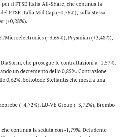
 per il
FTSE Italia All-Share
, che continua la
 del
FTSE Italia Mid Cap
(+0,76%); sulla stessa
ar
(+0,28%).
STMicroelectronics
(+3,65%),
Prysmian
(+3,48%),
u
DiaSorin
, che prosegue le contrattazioni a -1,57%.
ziando un decremento dello 0,85%. Contrazione
ello 0,62%. Sottotono
Stellantis
che mostra una
noprobe
(+4,72%),
LU-VE Group
(+3,72%),
Brembo
, che continua la seduta con -1,79%. Deludente