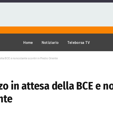
Home
Notiziario
Teleborsa TV
della BCE e nonostante scontri in Medio Oriente
zo in attesa della BCE e 
nte