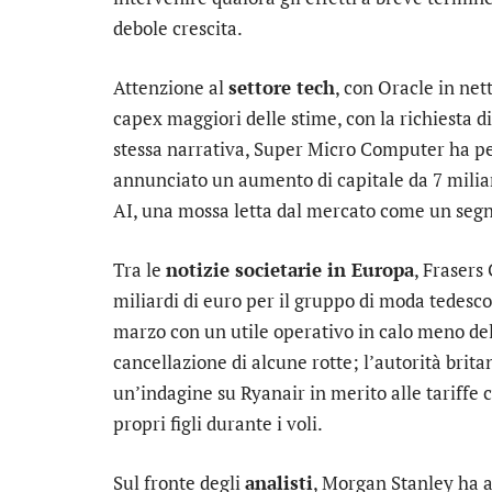
debole crescita.
Attenzione al
settore tech
, con
Oracle
in nett
capex maggiori delle stime, con la richiesta di 
stessa narrativa,
Super Micro Computer
ha pe
annunciato un aumento di capitale da 7 miliard
AI, una mossa letta dal mercato come un segna
Tra le
notizie societarie in Europa
,
Frasers
miliardi di euro per il gruppo di moda tedesc
marzo con un utile operativo in calo meno del
cancellazione di alcune rotte; l’autorità brit
un’indagine su
Ryanair
in merito alle tariffe 
propri figli durante i voli.
Sul fronte degli
analisti
,
Morgan Stanley
ha a