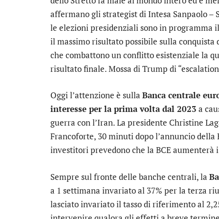
dello Stretto fa male al mondo intero ed è me
affermano gli strategist di Intesa Sanpaolo – 
le elezioni presidenziali sono in programma i
il massimo risultato possibile sulla conquista d
che combattono un conflitto esistenziale la q
risultato finale. Mossa di Trump di “escalatio
Oggi l’attenzione è sulla
Banca centrale eur
interesse per la prima volta dal 2023
a caus
guerra con l’Iran. La presidente Christine La
Francoforte, 30 minuti dopo l’annuncio della B
investitori prevedono che la BCE aumenterà i 
Sempre sul fronte delle banche centrali, la
Ba
a 1 settimana invariato al 37% per la terza ri
lasciato invariato il tasso di riferimento al 2
intervenire qualora gli effetti a breve termin