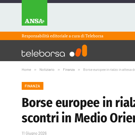
Responsabilità editoriale a cura di
Teleborsa
Home
»
Notiziario
»
Finanza
»
Borse europee in rialzo in attesa 
FINANZA
Borse europee in rial
scontri in Medio Orie
11 Giugno 2026