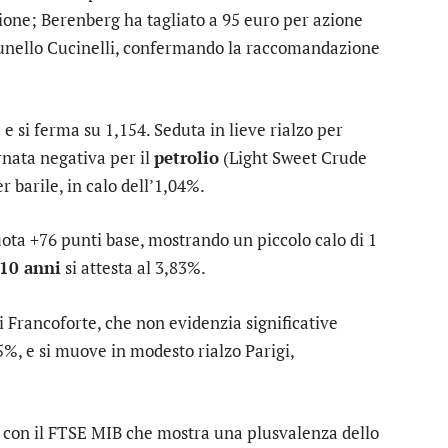
zione; Berenberg ha tagliato a 95 euro per azione
unello Cucinelli
, confermando la raccomandazione
e si ferma su 1,154. Seduta in lieve rialzo per
ornata negativa per il
petrolio
(Light Sweet Crude
r barile, in calo dell’1,04%.
ota +76 punti base, mostrando un piccolo calo di 1
10 anni
si attesta al 3,83%.
i
Francoforte
, che non evidenzia significative
5%, e si muove in modesto rialzo
Parigi
,
, con il
FTSE MIB
che mostra una plusvalenza dello