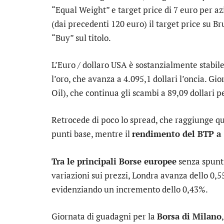
“Equal Weight” e target price di 7 euro per a
(dai precedenti 120 euro) il target price su
Br
“Buy” sul titolo.
L’
Euro / dollaro USA
è sostanzialmente stabile 
l’
oro
, che avanza a 4.095,1 dollari l’oncia. Gi
Oil), che continua gli scambi a 89,09 dollari pe
Retrocede di poco lo
spread
, che raggiunge qu
punti base, mentre il
rendimento del BTP a 
Tra le principali Borse europee
senza spunt
variazioni sui prezzi,
Londra
avanza dello 0,5
evidenziando un incremento dello 0,43%.
Giornata di guadagni per la
Borsa di Milano