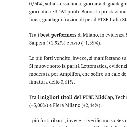
0,94%; sulla stessa linea, giornata di guadagni
giornata a 53.161 punti. Buona la prestazione
linea, guadagni frazionali per il
FTSE Italia St
Tra i
best performers
di Milano, in evidenza
Saipem
(+1,92%) e
Avio
(+1,55%).
Le più forti vendite, invece, si manifestano s
Si muove sotto la parità
Lottomatica
, eviden
moderata per
Amplifon
, che soffre un calo d
limatura dello 0,61%.
Tra i
migliori titoli del FTSE MidCap
,
Tech
(+3,00%) e
Fiera Milano
(+2,44%).
I più forti ribassi, invece, si verificano su
Sesa