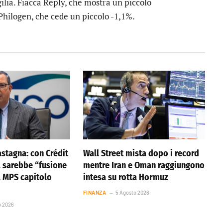
gilia. Fiacca
Reply
, che mostra un piccolo
Philogen
, che cede un piccolo -1,1%.
stagna: con Crédit
Wall Street mista dopo i record
a sarebbe “fusione
mentre Iran e Oman raggiungono
, MPS capitolo
intesa su rotta Hormuz
FINANZA
5 Agosto 2026
o 2026