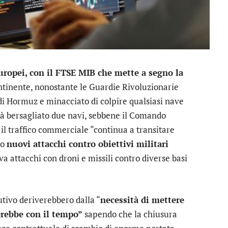
europei, con il FTSE MIB che mette a segno la
tinente, nonostante le Guardie Rivoluzionarie
 di Hormuz e minacciato di colpire qualsiasi nave
già bersagliato due navi, sebbene il Comando
 il traffico commerciale “continua a transitare
no
nuovi attacchi contro obiettivi militari
ava attacchi con droni e missili contro diverse basi
utivo deriverebbero dalla “
necessità di mettere
erebbe con il tempo”
sapendo che la chiusura