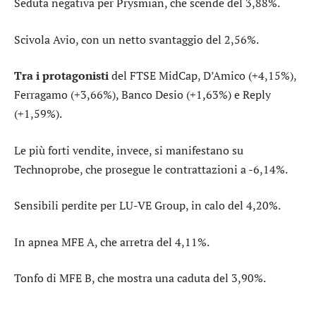
Seduta negativa per
Prysmian
, che scende del 3,88%.
Scivola
Avio
, con un netto svantaggio del 2,56%.
Tra i protagonisti
del FTSE MidCap,
D’Amico
(+4,15%),
Ferragamo
(+3,66%),
Banco Desio
(+1,63%) e
Reply
(+1,59%).
Le più forti vendite, invece, si manifestano su
Technoprobe
, che prosegue le contrattazioni a -6,14%.
Sensibili perdite per
LU-VE Group
, in calo del 4,20%.
In apnea
MFE A
, che arretra del 4,11%.
Tonfo di
MFE B
, che mostra una caduta del 3,90%.