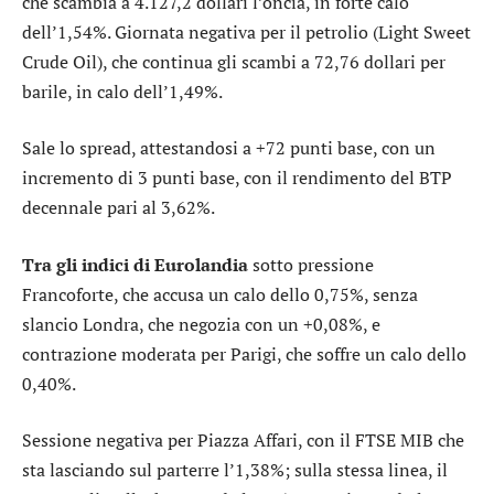
che scambia a 4.127,2 dollari l’oncia, in forte calo
dell’1,54%. Giornata negativa per il petrolio (Light Sweet
Crude Oil), che continua gli scambi a 72,76 dollari per
barile, in calo dell’1,49%.
Sale lo
spread
, attestandosi a +72 punti base, con un
incremento di 3 punti base, con il rendimento del BTP
decennale pari al 3,62%.
Tra gli indici di Eurolandia
sotto pressione
Francoforte
, che accusa un calo dello 0,75%, senza
slancio
Londra
, che negozia con un +0,08%, e
contrazione moderata per
Parigi
, che soffre un calo dello
0,40%.
Sessione negativa per Piazza Affari, con il
FTSE MIB
che
sta lasciando sul parterre l’1,38%; sulla stessa linea, il