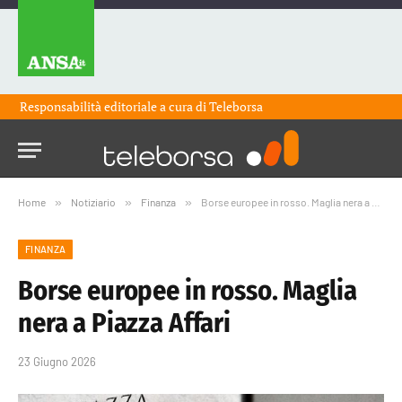
Responsabilità editoriale a cura di
Teleborsa
Home
»
Notiziario
»
Finanza
»
Borse europee in rosso. Maglia nera a Piazza Affari
FINANZA
Borse europee in rosso. Maglia
nera a Piazza Affari
23 Giugno 2026