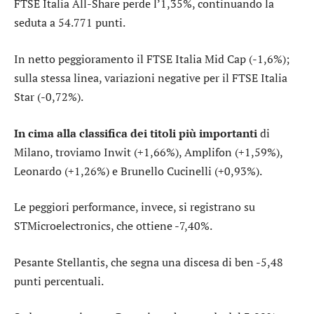
FTSE Italia All-Share
perde l’1,35%, continuando la
seduta a 54.771 punti.
In netto peggioramento il
FTSE Italia Mid Cap
(-1,6%);
sulla stessa linea, variazioni negative per il
FTSE Italia
Star
(-0,72%).
In cima alla classifica dei titoli più importanti
di
Milano, troviamo
Inwit
(+1,66%),
Amplifon
(+1,59%),
Leonardo
(+1,26%) e
Brunello Cucinelli
(+0,93%).
Le peggiori performance, invece, si registrano su
STMicroelectronics
, che ottiene -7,40%.
Pesante
Stellantis
, che segna una discesa di ben -5,48
punti percentuali.