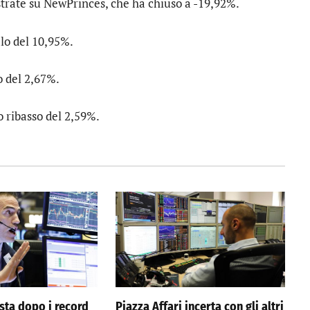
strate su
NewPrinces
, che ha chiuso a -19,92%.
alo del 10,95%.
o del 2,67%.
o ribasso del 2,59%.
ista dopo i record
Piazza Affari incerta con gli altri