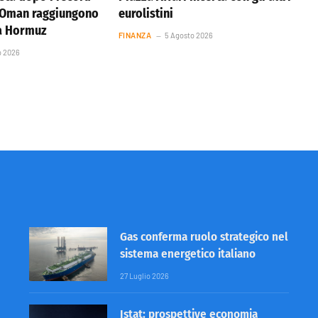
e Oman raggiungono
eurolistini
ta Hormuz
FINANZA
5 Agosto 2026
o 2026
Gas conferma ruolo strategico nel
sistema energetico italiano
27 Luglio 2026
Istat: prospettive economia