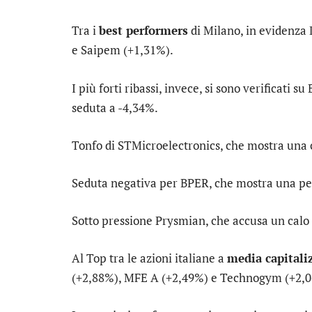
Tra i
best performers
di Milano, in evidenza
e
Saipem
(+1,31%).
I più forti ribassi, invece, si sono verificati su
seduta a -4,34%.
Tonfo di
STMicroelectronics
, che mostra una 
Seduta negativa per
BPER
, che mostra una pe
Sotto pressione
Prysmian
, che accusa un calo
Al Top tra le azioni italiane a
media capitali
(+2,88%),
MFE A
(+2,49%) e
Technogym
(+2,0