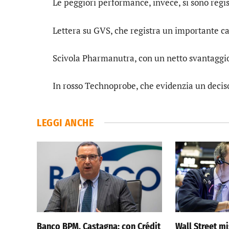
Le peggiori performance, invece, si sono regi
Lettera su
GVS
, che registra un importante c
Scivola
Pharmanutra
, con un netto svantaggi
In rosso
Technoprobe
, che evidenzia un decis
LEGGI ANCHE
Banco BPM, Castagna: con Crédit
Wall Street m