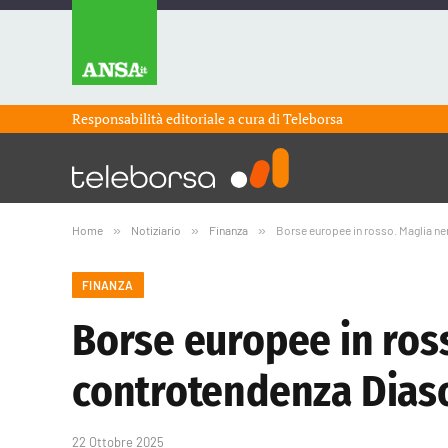
Responsabilità editoriale a cura di
Teleborsa
Home
»
Notiziario
»
Finanza
»
Borse europee in rosso. Maglia ner
FINANZA
Borse europee in rosso
controtendenza Dias
22 Ottobre 2025