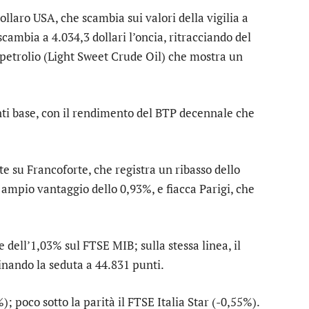
dollaro USA
, che scambia sui valori della vigilia a
scambia a 4.034,3 dollari l’oncia, ritracciando del
l petrolio (Light Sweet Crude Oil) che mostra un
unti base, con il rendimento del BTP decennale che
te su
Francoforte
, che registra un ribasso dello
 ampio vantaggio dello 0,93%, e fiacca
Parigi
, che
ne dell’1,03% sul
FTSE MIB
; sulla stessa linea, il
nando la seduta a 44.831 punti.
); poco sotto la parità il
FTSE Italia Star
(-0,55%).