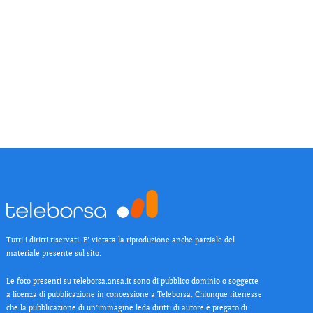
Tutti i diritti riservati. E’ vietata la riproduzione anche parziale del
materiale presente sul sito.
Le foto presenti su teleborsa.ansa.it sono di pubblico dominio o soggette
a licenza di pubblicazione in concessione a Teleborsa. Chiunque ritenesse
che la pubblicazione di un’immagine leda diritti di autore è pregato di