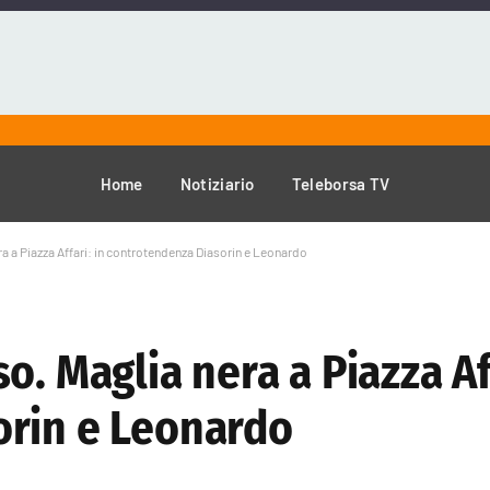
Home
Notiziario
Teleborsa TV
a a Piazza Affari: in controtendenza Diasorin e Leonardo
. Maglia nera a Piazza Aff
orin e Leonardo