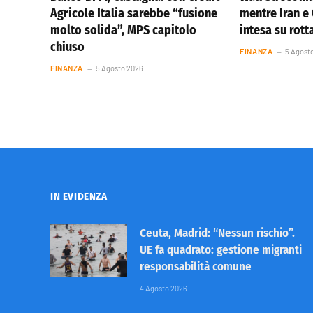
Agricole Italia sarebbe “fusione
mentre Iran 
molto solida”, MPS capitolo
intesa su rot
chiuso
FINANZA
5 Agost
FINANZA
5 Agosto 2026
IN EVIDENZA
Ceuta, Madrid: “Nessun rischio”.
UE fa quadrato: gestione migranti
responsabilità comune
4 Agosto 2026