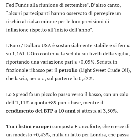
Fed Funds alla riunione di settembre”. D’altro canto,
“alcuni partecipanti hanno osservato di percepire un
rischio al rialzo minore per le loro previsioni di
inflazione rispetto all’inizio dell’anno”.
L’
Euro / Dollaro USA
è sostanzialmente stabile e si ferma
su 1,161. L’
Oro
continua la seduta sui livelli della vigilia,
riportando una variazione pari a +0,05%. Seduta in
frazionale ribasso per il
petrolio
(Light Sweet Crude Oil),
che lascia, per ora, sul parterre lo 0,52%.
Lo
Spread
fa un piccolo passo verso il basso, con un calo
dell’1,11% a quota +89 punti base, mentre il
rendimento del BTP a 10 anni
si attesta al 3,50%.
Tra i listini europei
composta
Francoforte
, che cresce di
un modesto +0,43%, nulla di fatto per
Londra
, che passa