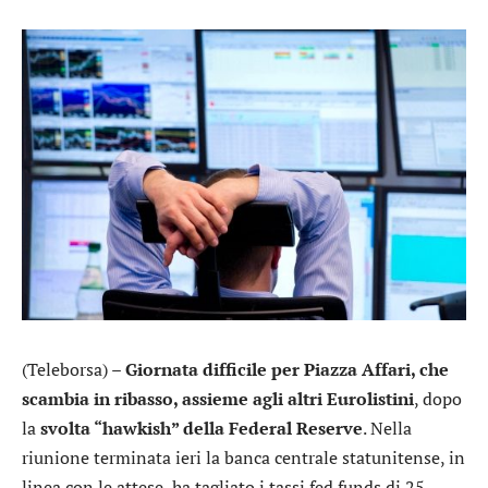
(Teleborsa) –
Giornata difficile per Piazza Affari, che
scambia in ribasso, assieme agli altri Eurolistini
, dopo
la
svolta “hawkish” della Federal Reserve
. Nella
riunione terminata ieri la banca centrale statunitense, in
linea con le attese, ha tagliato i tassi fed funds di 25