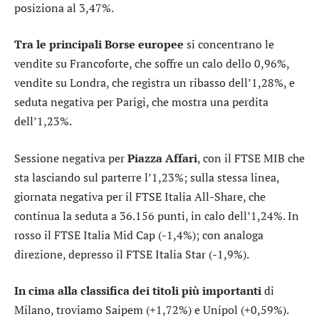
posiziona al 3,47%.
Tra le principali Borse europee
si concentrano le
vendite su
Francoforte
, che soffre un calo dello 0,96%,
vendite su
Londra
, che registra un ribasso dell’1,28%, e
seduta negativa per
Parigi
, che mostra una perdita
dell’1,23%.
Sessione negativa per
Piazza Affari
, con il
FTSE MIB
che
sta lasciando sul parterre l’1,23%; sulla stessa linea,
giornata negativa per il
FTSE Italia All-Share
, che
continua la seduta a 36.156 punti, in calo dell’1,24%. In
rosso il
FTSE Italia Mid Cap
(-1,4%); con analoga
direzione, depresso il
FTSE Italia Star
(-1,9%).
In cima alla classifica dei titoli più importanti
di
Milano, troviamo
Saipem
(+1,72%) e
Unipol
(+0,59%).