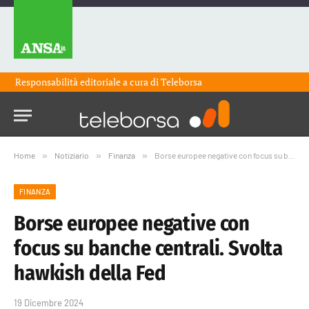
Responsabilità editoriale a cura di
Teleborsa
Home
»
Notiziario
»
Finanza
»
Borse europee negative con focus su banche centrali. Svolta hawkish della Fed
FINANZA
Borse europee negative con
focus su banche centrali. Svolta
hawkish della Fed
19 Dicembre 2024