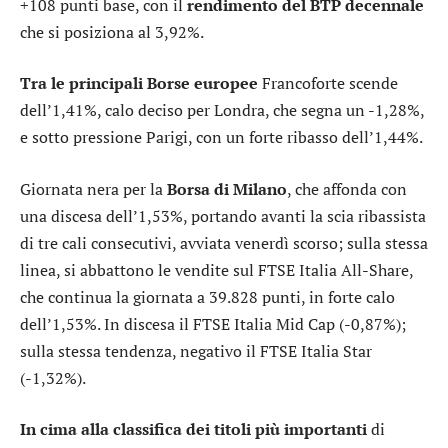
+108 punti base, con il
rendimento del BTP decennale
che si posiziona al 3,92%.
Tra le principali Borse europee
Francoforte
scende
dell’1,41%, calo deciso per
Londra
, che segna un -1,28%,
e sotto pressione
Parigi
, con un forte ribasso dell’1,44%.
Giornata nera per la
Borsa di Milano
, che affonda con
una discesa dell’1,53%, portando avanti la scia ribassista
di tre cali consecutivi, avviata venerdì scorso; sulla stessa
linea, si abbattono le vendite sul
FTSE Italia All-Share
,
che continua la giornata a 39.828 punti, in forte calo
dell’1,53%. In discesa il
FTSE Italia Mid Cap
(-0,87%);
sulla stessa tendenza, negativo il
FTSE Italia Star
(-1,32%).
In cima alla classifica dei titoli più importanti
di