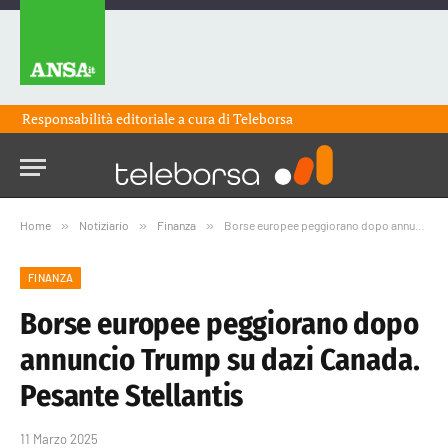
Responsabilità editoriale a cura di
Teleborsa
Home
»
Notiziario
»
Finanza
»
Borse europee peggiorano dopo annuncio Trump su dazi Canada. Pesante Stellantis
FINANZA
Borse europee peggiorano dopo
annuncio Trump su dazi Canada.
Pesante Stellantis
11 Marzo 2025