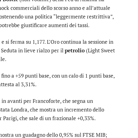
shock commerciali dello scorso anno e all’attuale
, sostenendo una politica “leggermente restrittiva”,
potrebbe giustificare aumenti dei tassi.
e si ferma su 1,177. L’
Oro
continua la sessione in
 Seduta in lieve rialzo per il
petrolio
(Light Sweet
le.
 fino a +59 punti base, con un calo di 1 punti base,
attesta al 3,31%.
i in avanti per
Francoforte
, che segna un
stata
Londra
, che mostra un incremento dello
er
Parigi
, che sale di un frazionale +0,33%.
 mostra un guadagno dello 0,95% sul
FTSE MIB
;