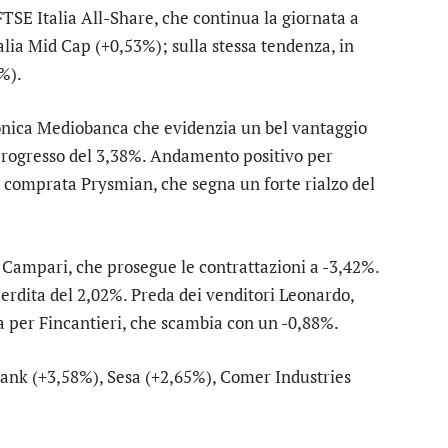
FTSE Italia All-Share
, che continua la giornata a
alia Mid Cap
(+0,53%); sulla stessa tendenza, in
%).
onica
Mediobanca
che evidenzia un bel vantaggio
progresso del 3,38%. Andamento positivo per
en comprata
Prysmian
, che segna un forte rialzo del
u
Campari
, che prosegue le contrattazioni a -3,42%.
perdita del 2,02%. Preda dei venditori
Leonardo
,
a per
Fincantieri
, che scambia con un -0,88%.
Bank
(+3,58%),
Sesa
(+2,65%),
Comer Industries