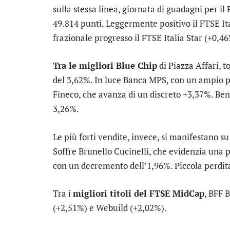
sulla stessa linea, giornata di guadagni per il
49.814 punti. Leggermente positivo il
FTSE It
frazionale progresso il
FTSE Italia Star
(+0,46
Tra le migliori Blue Chip
di Piazza Affari, t
del 3,62%. In luce
Banca MPS
, con un ampio 
Fineco
, che avanza di un discreto +3,37%. B
3,26%.
Le più forti vendite, invece, si manifestano s
Soffre
Brunello Cucinelli
, che evidenzia una 
con un decremento dell’1,96%. Piccola perdit
Tra i
migliori titoli del FTSE MidCap
,
BFF 
(+2,51%) e
Webuild
(+2,02%).