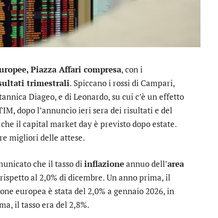
europee, Piazza Affari compresa
, con i
sultati trimestrali
. Spiccano i rossi di
Campari
,
itannica
Diageo
, e di
Leonardo
, su cui c’è un effetto
TIM
, dopo l’annuncio ieri sera dei risultati e del
che il capital market day è previsto dopo estate.
re migliori delle attese.
municato che il tasso di
inflazione
annuo dell’
area
 rispetto al 2,0% di dicembre. Un anno prima, il
ione europea è stata del 2,0% a gennaio 2026, in
ma, il tasso era del 2,8%.