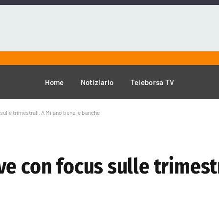
Home
Notiziario
Teleborsa TV
ulle trimestrali. A Milano bene le banche
e con focus sulle trimestr