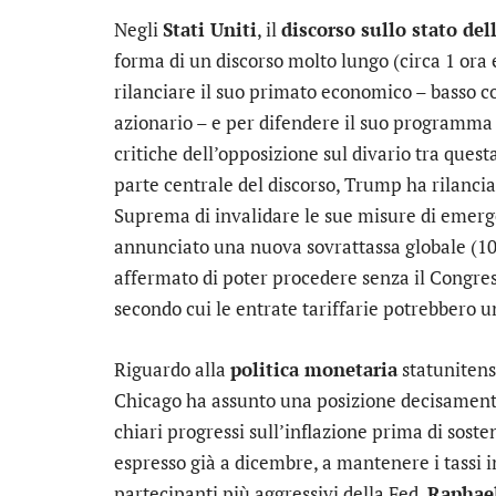
Negli
Stati Uniti
, il
discorso sullo stato de
forma di un discorso molto lungo (circa 1 ora
rilanciare il suo primato economico – basso co
azionario – e per difendere il suo programma 
critiche dell’opposizione sul divario tra quest
parte centrale del discorso, Trump ha rilancia
Suprema di invalidare le sue misure di emerge
annunciato una nuova sovrattassa globale (10%
affermato di poter procedere senza il Congre
secondo cui le entrate tariffarie potrebbero un
Riguardo alla
politica monetaria
statuniten
Chicago ha assunto una posizione decisamente
chiari progressi sull’inflazione prima di sostene
espresso già a dicembre, a mantenere i tassi in
partecipanti più aggressivi della Fed.
Raphael