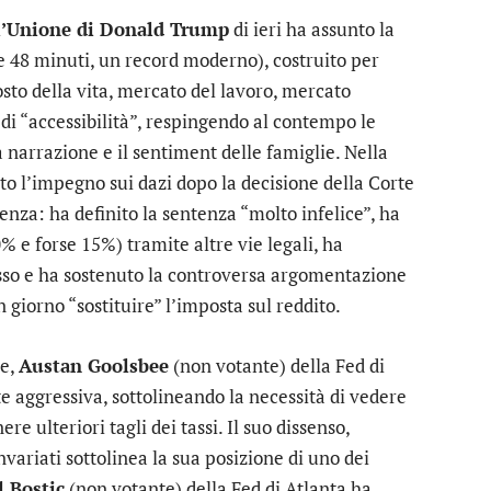
ll’Unione di Donald Trump
di ieri ha assunto la
 e 48 minuti, un record moderno), costruito per
sto della vita, mercato del lavoro, mercato
di “accessibilità”, respingendo al contempo le
a narrazione e il sentiment delle famiglie. Nella
to l’impegno sui dazi dopo la decisione della Corte
nza: ha definito la sentenza “molto infelice”, ha
 e forse 15%) tramite altre vie legali, ha
sso e ha sostenuto la controversa argomentazione
 giorno “sostituire” l’imposta sul reddito.
se,
Austan Goolsbee
(non votante) della Fed di
 aggressiva, sottolineando la necessità di vedere
re ulteriori tagli dei tassi. Il suo dissenso,
variati sottolinea la sua posizione di uno dei
 Bostic
(non votante) della Fed di Atlanta ha