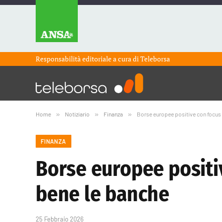
Responsabilità editoriale a cura di
Teleborsa
Home
»
Notiziario
»
Finanza
»
Borse europee positive con focus s
FINANZA
Borse europee positiv
bene le banche
25 Febbraio 2026