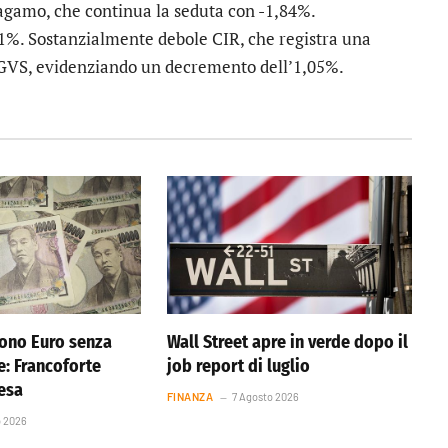
agamo
, che continua la seduta con -1,84%.
,31%. Sostanzialmente debole
CIR
, che registra una
GVS
, evidenziando un decremento dell’1,05%.
ono Euro senza
Wall Street apre in verde dopo il
e: Francoforte
job report di luglio
resa
FINANZA
7 Agosto 2026
o 2026