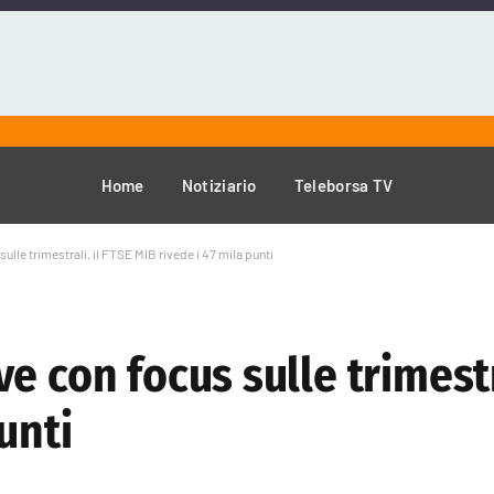
Home
Notiziario
Teleborsa TV
lle trimestrali, il FTSE MIB rivede i 47 mila punti
 con focus sulle trimestra
unti