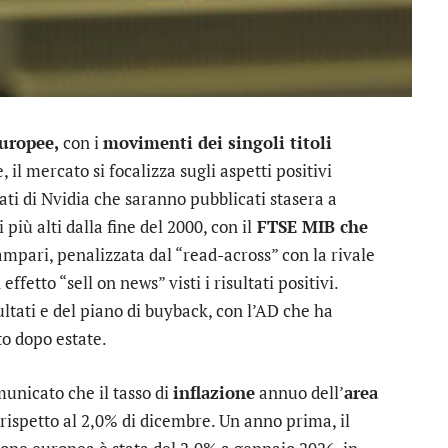
europee,
con i
movimenti dei singoli titoli
, il mercato si focalizza sugli aspetti positivi
tati di
Nvidia
che saranno pubblicati stasera a
più alti dalla fine del 2000, con il
FTSE MIB che
ampari
, penalizzata dal “read-across” con la rivale
 effetto “sell on news” visti i risultati positivi.
sultati e del piano di buyback, con l’AD che ha
to dopo estate.
municato che il tasso di
inflazione
annuo dell’
area
 rispetto al 2,0% di dicembre. Un anno prima, il