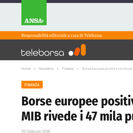
Responsabilità editoriale a cura di
Teleborsa
Home
»
Notiziario
»
Finanza
»
Borse europee positive con focus su
FINANZA
Borse europee positive
MIB rivede i 47 mila p
25 Febbraio 2026