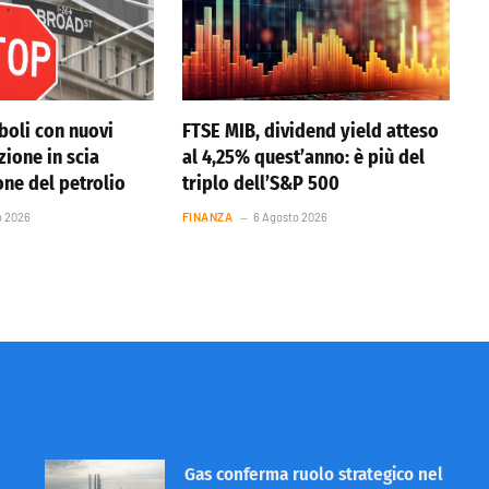
boli con nuovi
FTSE MIB, dividend yield atteso
azione in scia
al 4,25% quest’anno: è più del
one del petrolio
triplo dell’S&P 500
o 2026
FINANZA
6 Agosto 2026
Gas conferma ruolo strategico nel