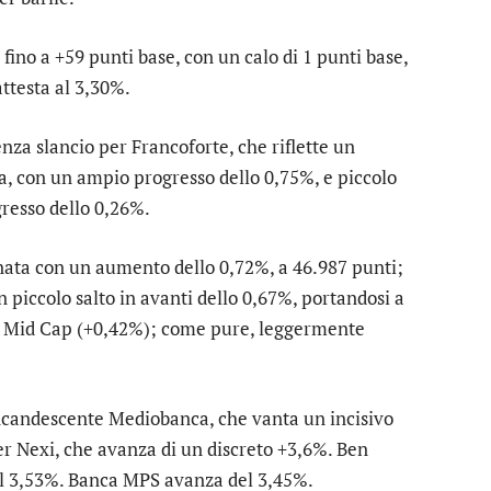
 fino a +59 punti base, con un calo di 1 punti base,
attesta al 3,30%.
nza slancio per
Francoforte
, che riflette un
a
, con un ampio progresso dello 0,75%, e piccolo
resso dello 0,26%.
nata con un aumento dello 0,72%, a 46.987 punti;
n piccolo salto in avanti dello 0,67%, portandosi a
a Mid Cap
(+0,42%); come pure, leggermente
incandescente
Mediobanca
, che vanta un incisivo
er
Nexi
, che avanza di un discreto +3,6%. Ben
el 3,53%.
Banca MPS
avanza del 3,45%.