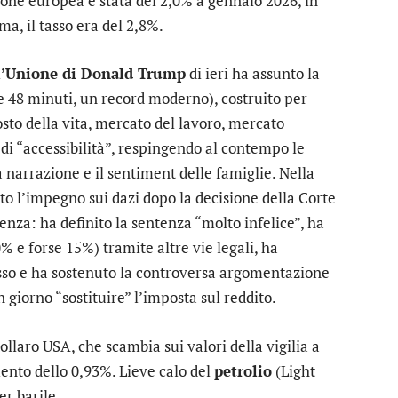
ione europea è stata del 2,0% a gennaio 2026, in
ma, il tasso era del 2,8%.
ll’Unione di Donald Trump
di ieri ha assunto la
 e 48 minuti, un record moderno), costruito per
sto della vita, mercato del lavoro, mercato
di “accessibilità”, respingendo al contempo le
a narrazione e il sentiment delle famiglie. Nella
to l’impegno sui dazi dopo la decisione della Corte
nza: ha definito la sentenza “molto infelice”, ha
 e forse 15%) tramite altre vie legali, ha
sso e ha sostenuto la controversa argomentazione
 giorno “sostituire” l’imposta sul reddito.
dollaro USA
, che scambia sui valori della vigilia a
ento dello 0,93%. Lieve calo del
petrolio
(Light
er barile.