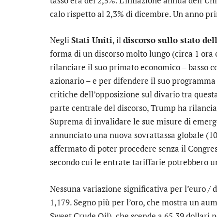
tasso era del 2,5%. L’inflazione annua dell’Un
calo rispetto al 2,3% di dicembre. Un anno pri
Negli
Stati Uniti
, il
discorso sullo stato de
forma di un discorso molto lungo (circa 1 ora
rilanciare il suo primato economico – basso co
azionario – e per difendere il suo programma 
critiche dell’opposizione sul divario tra quest
parte centrale del discorso, Trump ha rilancia
Suprema di invalidare le sue misure di emerge
annunciato una nuova sovrattassa globale (10%
affermato di poter procedere senza il Congre
secondo cui le entrate tariffarie potrebbero un
Nessuna variazione significativa per l’
euro / 
1,179. Segno più per l’
oro
, che mostra un aum
Sweet Crude Oil), che scende a 65,39 dollari p