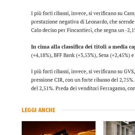
I più forti ribassi, invece, si verificano su
Cam
prestazione negativa di
Leonardo
, che scende
Calo deciso per
Fincantieri
, che segna un -2,
In cima alla classifica dei titoli a media c
(+4,18%),
BFF Bank
(+3,53%),
Sesa
(+2,45%) 
I più forti ribassi, invece, si verificano su
GVS
pressione
CIR
, con un forte ribasso del 2,75%
del 2,51%. Preda dei venditori
Ferragamo
, co
LEGGI ANCHE