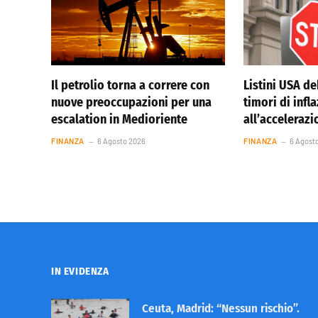
Il petrolio torna a correre con
Listini USA de
nuove preoccupazioni per una
timori di infl
escalation in Medioriente
all’accelerazi
FINANZA
6 Agosto 2026
FINANZA
6 Agost
IN EVIDENZA
Ceuta, Madrid: “Nessun rischio”.