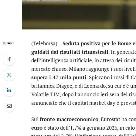
(Teleborsa) –
Seduta positiva per le Borse 
SHARE
guidati dai risultati trimestrali
. In generale
dell’intelligenza artificiale, in attesa dei risul
mercato chiuso. Milano raggiunge i suoi livelli 
supera i 47 mila punti
. Spiccano i rossi di
C
britannica
Diageo
, e di
Leonardo
, su cui c’è un
Volatile
TIM
, dopo l’annuncio ieri sera dei ri
annunciato che il capital market day è previs
Sul
fronte macroeconomico
, Eurostat ha co
euro
è stato dell’1,7% a gennaio 2026, in calo