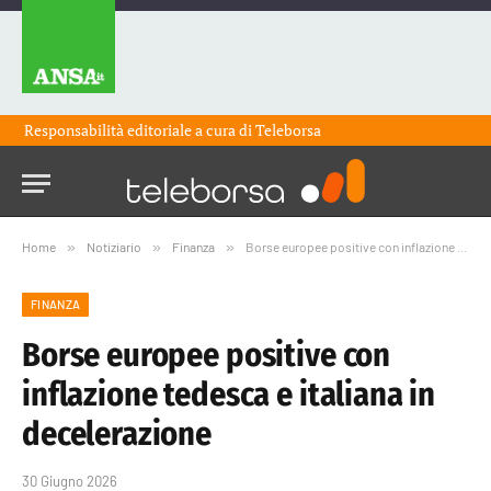
Responsabilità editoriale a cura di
Teleborsa
Home
»
Notiziario
»
Finanza
»
Borse europee positive con inflazione tedesca e italiana in decelerazione
FINANZA
Borse europee positive con
inflazione tedesca e italiana in
decelerazione
30 Giugno 2026