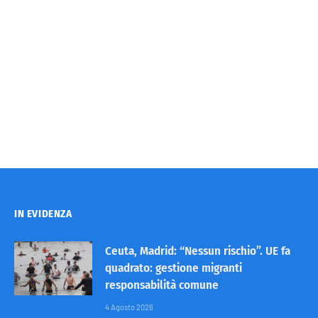
IN EVIDENZA
Ceuta, Madrid: “Nessun rischio”. UE fa
quadrato: gestione migranti
responsabilità comune
4 Agosto 2026