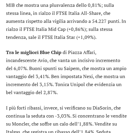
MIB
che mostra una plusvalenza dello 0,81%; sulla
stessa linea, in rialzo il
FTSE Italia All-Share
, che
aumenta rispetto alla vigilia arrivando a 54.227 punti. In
rialzo il
FTSE Italia Mid Cap
(+0,86%); sulla stessa
tendenza, sale il
FTSE Italia Star
(+1,09%).
Tra le migliori Blue Chip
di Piazza Affari,
incandescente
Avio
, che vanta un incisivo incremento
del 6,07%. Buoni spunti su
Saipem
, che mostra un ampio
vantaggio del 3,41%. Ben impostata
Nexi
, che mostra un
incremento del 3,15%. Tonica
Unipol
che evidenzia un
bel vantaggio del 2,87%.
I più forti ribassi, invece, si verificano su
DiaSorin
, che
continua la seduta con -3,03%. Si concentrano le vendite
su
Moncler
, che soffre un calo dell’1,88%. Vendite su
Italgas
, che registra un ribasso dell’1,84%. Seduta