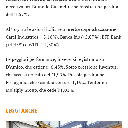
negativa per
Brunello Cucinelli
, che mostra una perdita
dell’1,57%.
Al Top tra le azioni italiane a
media capitalizzazione
,
Carel Industries
(+5,18%),
Banca Ifis
(+5,07%),
BFF Bank
(+4,45%) e
WIIT
(+4,30%).
Le peggiori performance, invece, si registrano su
D’Amico
, che ottiene -6,43%. Sotto pressione
Juventus
,
che accusa un calo dell’1,93%. Piccola perdita per
Ferragamo
, che scambia con un -1,19%. Tentenna
Moltiply Group
, che cede l’1,01%.
LEGGI ANCHE