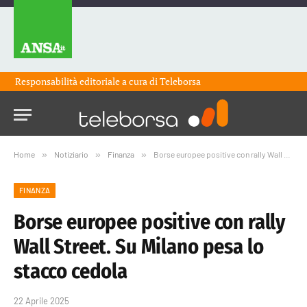
Responsabilità editoriale a cura di
Teleborsa
Home
»
Notiziario
»
Finanza
»
Borse europee positive con rally Wall Street. Su Milano pesa lo stacco cedola
FINANZA
Borse europee positive con rally
Wall Street. Su Milano pesa lo
stacco cedola
22 Aprile 2025