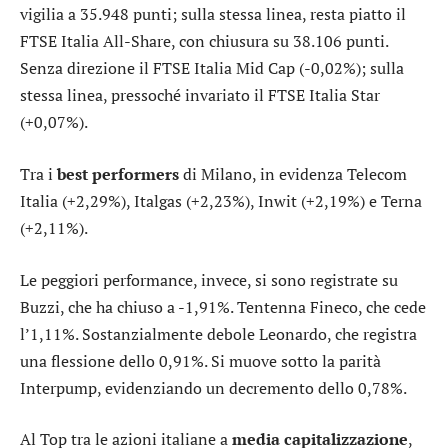
vigilia a 35.948 punti; sulla stessa linea, resta piatto il
FTSE Italia All-Share
, con chiusura su 38.106 punti.
Senza direzione il
FTSE Italia Mid Cap
(-0,02%); sulla
stessa linea, pressoché invariato il
FTSE Italia Star
(+0,07%).
Tra i
best performers
di Milano, in evidenza
Telecom
Italia
(+2,29%),
Italgas
(+2,23%),
Inwit
(+2,19%) e
Terna
(+2,11%).
Le peggiori performance, invece, si sono registrate su
Buzzi
, che ha chiuso a -1,91%. Tentenna
Fineco
, che cede
l’1,11%. Sostanzialmente debole
Leonardo
, che registra
una flessione dello 0,91%. Si muove sotto la parità
Interpump
, evidenziando un decremento dello 0,78%.
Al Top tra le azioni italiane a
media capitalizzazione
,