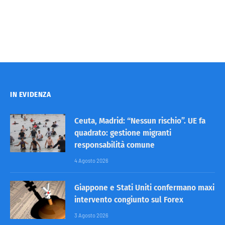
IN EVIDENZA
Ceuta, Madrid: “Nessun rischio”. UE fa
quadrato: gestione migranti
responsabilità comune
4 Agosto 2026
Giappone e Stati Uniti confermano maxi
intervento congiunto sul Forex
3 Agosto 2026