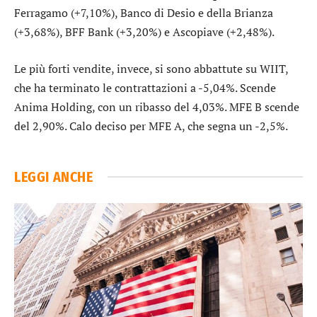
Ferragamo
(+7,10%),
Banco di Desio e della Brianza
(+3,68%),
BFF Bank
(+3,20%) e
Ascopiave
(+2,48%).
Le più forti vendite, invece, si sono abbattute su
WIIT
,
che ha terminato le contrattazioni a -5,04%. Scende
Anima Holding
, con un ribasso del 4,03%.
MFE B
scende
del 2,90%. Calo deciso per
MFE A
, che segna un -2,5%.
LEGGI ANCHE