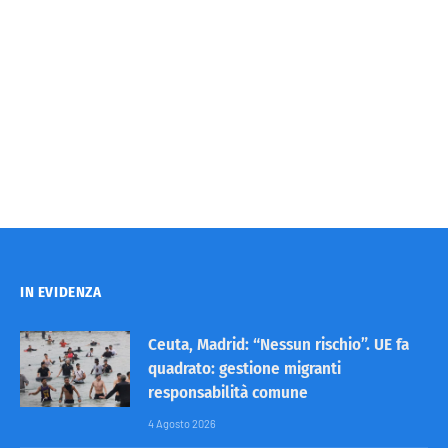
IN EVIDENZA
Ceuta, Madrid: “Nessun rischio”. UE fa
quadrato: gestione migranti
responsabilità comune
4 Agosto 2026