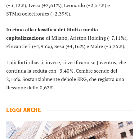
(+3,12%),
Iveco
(+2,61%),
Leonardo
(+2,57%) e
STMicroelectronics
(+2,39%).
In cima alla classifica dei titoli a media
capitalizzazione
di Milano,
Ariston Holding
(+7,11%),
Fincantieri
(+4,93%),
Sesa
(+4,16%) e
Maire
(+3,25%).
I più forti ribassi, invece, si verificano su
Juventus
, che
continua la seduta con -3,40%.
Cembre
scende del
2,16%. Sostanzialmente debole
ERG
, che registra una
flessione dello 0,62%.
LEGGI ANCHE