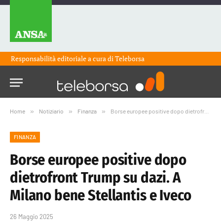
Responsabilità editoriale a cura di
Teleborsa
Home
»
Notiziario
»
Finanza
»
Borse europee positive dopo dietrofront Trump su dazi. A Milano bene Stellantis e Iveco
FINANZA
Borse europee positive dopo
dietrofront Trump su dazi. A
Milano bene Stellantis e Iveco
26 Maggio 2025