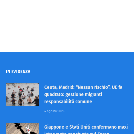
IN EVIDENZA
Ceuta, Madrid: “Nessun rischio”. UE fa
quadrato: gestione migranti
responsabilità comune
4 Agosto 2026
Giappone e Stati Uniti confermano maxi