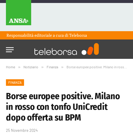
Responsabilità editoriale a cura di
Teleborsa
Home
»
Notiziario
»
Finanza
»
Borse europee positive. Milano in rosso con tonfo UniCredit dopo offerta su BPM
FINANZA
Borse europee positive. Milano
in rosso con tonfo UniCredit
dopo offerta su BPM
25 Novembre 2024