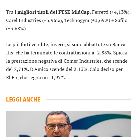
Tra i
migliori titoli del FTSE MidCap
,
Ferretti
(+4,13%),
Carel Industries
(+3,96%),
Technogym
(+3,69%) e
Safilo
(+3,68%).
Le più forti vendite, invece, si sono abbattute su
Banca
Ifis
, che ha terminato le contrattazioni a -2,88%. Spicca
la prestazione negativa di
Comer Industries
, che scende
del 2,71%.
D’Amico
scende del 2,13%. Calo deciso per
El.En
, che segna un -1,97%.
LEGGI ANCHE