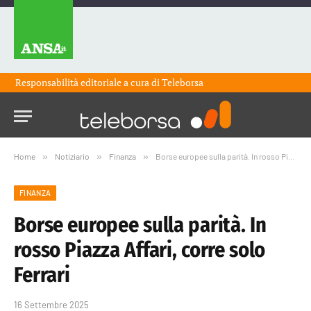
Responsabilità editoriale a cura di
Teleborsa
Home
»
Notiziario
»
Finanza
»
Borse europee sulla parità. In rosso Piazza Affari, corre solo Ferrari
FINANZA
Borse europee sulla parità. In
rosso Piazza Affari, corre solo
Ferrari
16 Settembre 2025