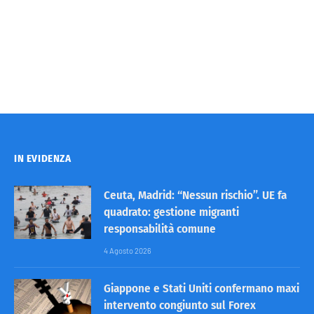
IN EVIDENZA
Ceuta, Madrid: “Nessun rischio”. UE fa
quadrato: gestione migranti
responsabilità comune
4 Agosto 2026
Giappone e Stati Uniti confermano maxi
intervento congiunto sul Forex