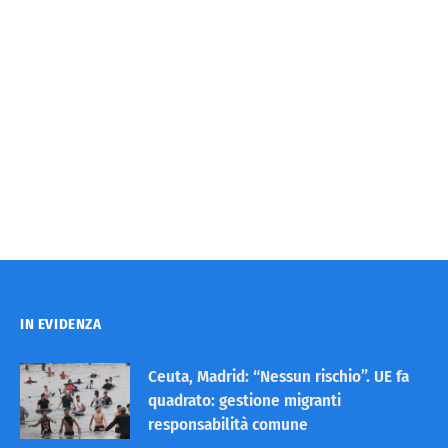
IN EVIDENZA
Ceuta, Madrid: “Nessun rischio”. UE fa
quadrato: gestione migranti
responsabilità comune