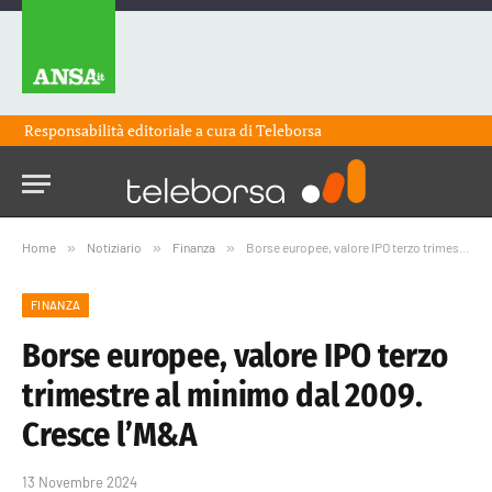
Responsabilità editoriale a cura di
Teleborsa
Home
»
Notiziario
»
Finanza
»
Borse europee, valore IPO terzo trimestre al minimo dal 2009. Cresce l’M&A
FINANZA
Borse europee, valore IPO terzo
trimestre al minimo dal 2009.
Cresce l’M&A
13 Novembre 2024