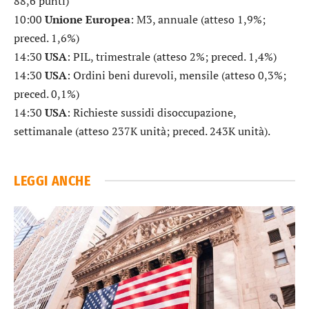
88,6 punti)
10:00
Unione Europea
: M3, annuale (atteso 1,9%;
preced. 1,6%)
14:30
USA
: PIL, trimestrale (atteso 2%; preced. 1,4%)
14:30
USA
: Ordini beni durevoli, mensile (atteso 0,3%;
preced. 0,1%)
14:30
USA
: Richieste sussidi disoccupazione,
settimanale (atteso 237K unità; preced. 243K unità).
LEGGI ANCHE