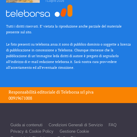
1 Luglio 2026
Tutti i diritti riservati. E’ vietata la riproduzione anche parziale del materiale
presente sul sito.
Le foto presenti su teleborsa.ansa.it sono di pubblico dominio o soggette a licenza
di pubblicazione in concessione a Teleborsa. Chiunque ritenesse che la
pubblicazione di un’immagine leda diritti di autore è pregato di segnalarlo
all’indirizzo di e-mail redazione teleborsa.it. Sarà nostra cura provvedere
all’accertamento ed all’eventuale rimozione.
Responsabilità editoriale di
Teleborsa srl
piva
00919671008
Guida ai contenuti
Condizioni Generali di Servizio
FAQ
Privacy & Cookie Policy
Gestione Cookie