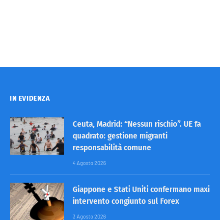
IN EVIDENZA
Ceuta, Madrid: “Nessun rischio”. UE fa
quadrato: gestione migranti
responsabilità comune
4 Agosto 2026
Giappone e Stati Uniti confermano maxi
intervento congiunto sul Forex
3 Agosto 2026