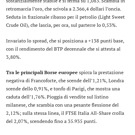
sostanzialmente stabile e si ferma su 1,083. Scambia in
retromarcia l’
oro
, che scivola a 2.366,4 dollari l’oncia.
Seduta in frazionale ribasso per il petrolio (Light Sweet
Crude Oil), che lascia, per ora, sul parterre lo 0,53%.
Invariato lo
spread
, che si posiziona a +138 punti base,
con il rendimento del BTP decennale che si attesta al
3,80%.
Tra le principali Borse europee
spicca la prestazione
negativa di
Francoforte
, che scende dell’1,21%,
Londra
scende dello 0,91%, e tonfo di
Parigi
, che mostra una
caduta dell’1,76%. Pioggia di vendite sul listino
milanese, che scambia con una pesante flessione del
2,12%; sulla stessa linea, il
FTSE Italia All-Share
crolla
del 2,07%, scendendo fino a 35.935 punti.