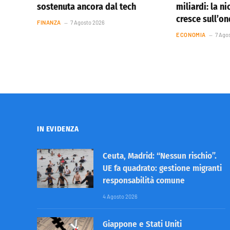
sostenuta ancora dal tech
miliardi: la ni
cresce sull’o
FINANZA
7 Agosto 2026
ECONOMIA
7 Ago
IN EVIDENZA
Ceuta, Madrid: “Nessun rischio”.
UE fa quadrato: gestione migranti
responsabilità comune
4 Agosto 2026
Giappone e Stati Uniti