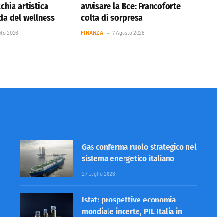
cchia artistica
avvisare la Bce: Francoforte
nda del wellness
colta di sorpresa
sto 2026
FINANZA
7 Agosto 2026
Gas conferma ruolo strategico nel
sistema energetico italiano
27 Luglio 2026
Istat: prospettive economia
mondiale incerte, PIL Italia in