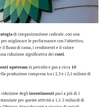
rategia
di riorganizzazione radicale, con una
 per migliorare le performance con l’obiettivo,
l flusso di cassa, i rendimenti e il valore
una riduzione significativa dei
costi
.
menti upstream
in petrolio e gas a circa
10
la produzione compresa tra i 2,3 e i 2,5 milioni di
 riduzione degli
investimenti
pari a più di 5
 stanziate per queste attività a 1,5-2 miliardi di
in ??biogas, biocarburanti e ricarica di veicoli