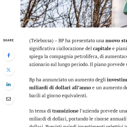
(Teleborsa) –
BP
ha presentato una
nuovo st
SHARE
significativa riallocazione del
capitale
e piani
spiega la compagnia petrolifera, di aumentare i
azionario sul lungo periodo. Il piano prevede 
Bp ha annunciato un aumento degli
investi
miliardi di dollari all’anno
e
un aumento del
barili al giorno equivalenti.
In tema di
transizione
l’azienda prevede una
miliardi di dollari, portando le risorse annuali
dollari. Previsti quindi investimenti selettivi 