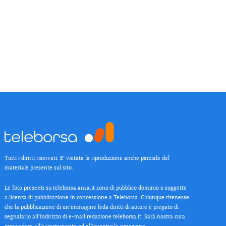
Tutti i diritti riservati. E’ vietata la riproduzione anche parziale del
materiale presente sul sito.
Le foto presenti su teleborsa.ansa.it sono di pubblico dominio o soggette
a licenza di pubblicazione in concessione a Teleborsa. Chiunque ritenesse
che la pubblicazione di un’immagine leda diritti di autore è pregato di
segnalarlo all’indirizzo di e-mail redazione teleborsa.it. Sarà nostra cura
provvedere all’accertamento ed all’eventuale rimozione.