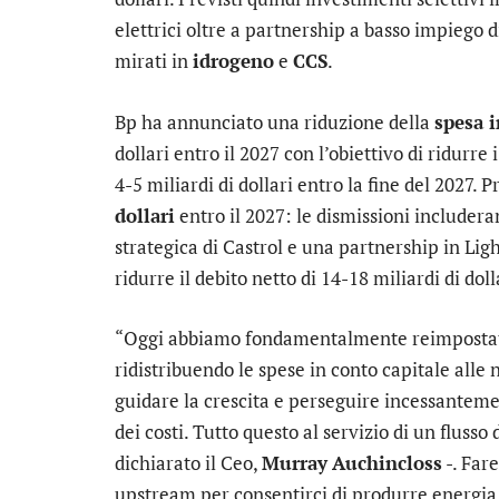
elettrici oltre a partnership a basso impiego d
mirati in
idrogeno
e
CCS
.
Bp ha annunciato una riduzione della
spesa 
dollari entro il 2027 con l’obiettivo di ridurre 
4-5 miliardi di dollari entro la fine del 2027. P
dollari
entro il 2027: le dismissioni includera
strategica di Castrol e una partnership in Lig
ridurre il debito netto di 14-18 miliardi di doll
“Oggi abbiamo fondamentalmente reimpostato 
ridistribuendo le spese in conto capitale alle 
guidare la crescita e perseguire incessanteme
dei costi. Tutto questo al servizio di un flusso
dichiarato il Ceo,
Murray
Auchincloss
-. Far
upstream per consentirci di produrre energia 