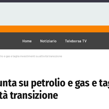
Home
Notiziario
Teleborsa TV
io e gas e taglia investimenti su attività transizione
nta su petrolio e gas e ta
tà transizione