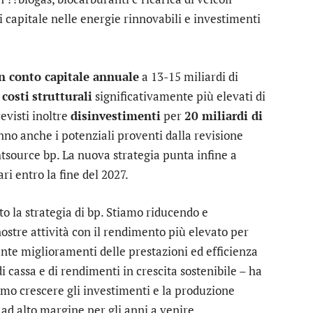
i capitale nelle energie rinnovabili e investimenti
in conto capitale annuale
a 13-15 miliardi di
i
costi
strutturali
significativamente più elevati di
revisti inoltre
disinvestimenti
per
20 miliardi di
nno anche i potenziali proventi dalla revisione
htsource bp. La nuova strategia punta infine a
ari entro la fine del 2027.
la strategia di bp. Stiamo riducendo e
nostre attività con il rendimento più elevato per
nte miglioramenti delle prestazioni ed efficienza
 di cassa e di rendimenti in crescita sostenibile – ha
emo crescere gli investimenti e la produzione
ad alto margine per gli anni a venire.