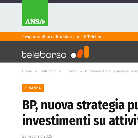
Responsabilità editoriale a cura di
Teleborsa
Home
»
Notiziario
»
Finanza
»
BP, nuova strategia punta su petrol
FINANZA
BP, nuova strategia pu
investimenti su attivi
26 Febbraio 2025