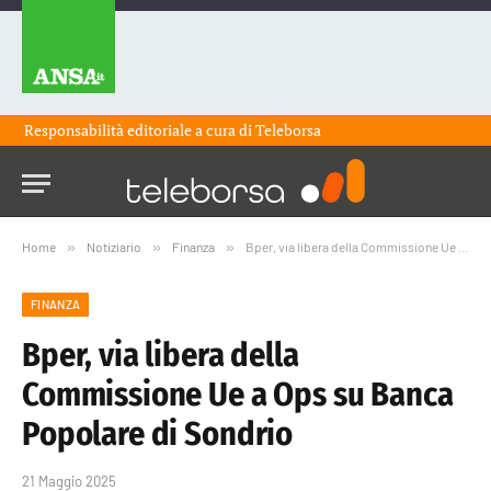
Responsabilità editoriale a cura di
Teleborsa
Home
»
Notiziario
»
Finanza
»
Bper, via libera della Commissione Ue a Ops su Banca Popolare di Sondrio
FINANZA
Bper, via libera della
Commissione Ue a Ops su Banca
Popolare di Sondrio
21 Maggio 2025