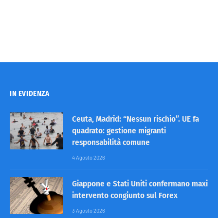
IN EVIDENZA
Ceuta, Madrid: “Nessun rischio”. UE fa
quadrato: gestione migranti
responsabilità comune
4 Agosto 2026
Giappone e Stati Uniti confermano maxi
intervento congiunto sul Forex
3 Agosto 2026