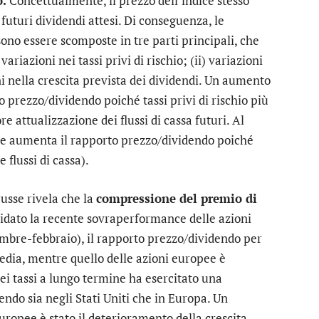
o.
Concettualmente, il prezzo dell’indice stesso
futuri dividendi attesi. Di conseguenza, le
ono essere scomposte in tre parti principali, che
) variazioni nei tassi privi di rischio; (ii) variazioni
oni nella crescita prevista dei dividendi. Un aumento
 prezzo/dividendo poiché tassi privi di rischio più
 attualizzazione dei flussi di cassa futuri. Al
e aumenta il rapporto prezzo/dividendo poiché
 flussi di cassa).
usse rivela che la
compressione del premio di
idato la recente sovraperformance delle azioni
embre-febbraio), il rapporto prezzo/dividendo per
media, mentre quello delle azioni europee è
i tassi a lungo termine ha esercitato una
endo sia negli Stati Uniti che in Europa. Un
europee è stato il deterioramento della crescita