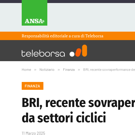
Responsabilità editoriale a cura di
Teleborsa
Home
»
Notiziario
»
Finanza
»
BRI, recente sovraperformance dei 
FINANZA
BRI, recente sovrape
da settori ciclici
11 Marzo 2025