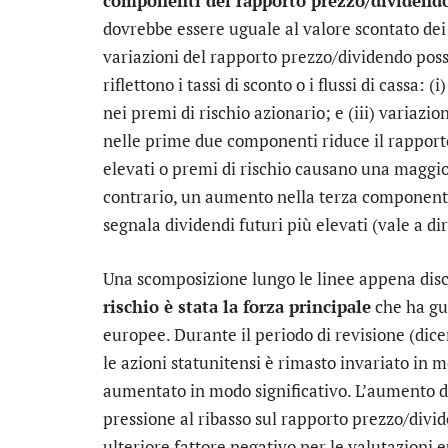
componenti del rapporto prezzo/dividend
dovrebbe essere uguale al valore scontato dei 
variazioni del rapporto prezzo/dividendo poss
riflettono i tassi di sconto o i flussi di cassa: (i
nei premi di rischio azionario; e (iii) variazi
nelle prime due componenti riduce il rapporto
elevati o premi di rischio causano una maggiore
contrario, un aumento nella terza component
segnala dividendi futuri più elevati (vale a dire
Una scomposizione lungo le linee appena disc
rischio è stata la forza principale
che ha gu
europee. Durante il periodo di revisione (dic
le azioni statunitensi è rimasto invariato in 
aumentato in modo significativo. L’aumento de
pressione al ribasso sul rapporto prezzo/divid
ulteriore fattore negativo per le valutazioni 