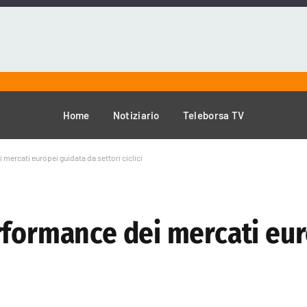
Home
Notiziario
Teleborsa TV
mercati europei guidata da settori ciclici
rformance dei mercati eur