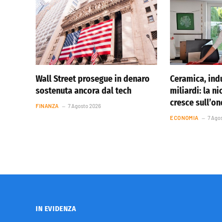
Wall Street prosegue in denaro
Ceramica, indu
sostenuta ancora dal tech
miliardi: la ni
cresce sull’o
FINANZA
7 Agosto 2026
ECONOMIA
7 Ago
IN EVIDENZA