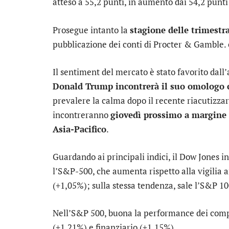
atteso a 55,2 punti, in aumento dai 54,2 punti
Prosegue intanto la
stagione delle trimestra
pubblicazione dei conti di Procter & Gamble.
Il sentiment del mercato è stato favorito dall
Donald Trump incontrerà il suo omologo c
prevalere la calma dopo il recente riacutizzar
incontreranno
giovedì prossimo a margine 
Asia-Pacifico
.
Guardando ai principali indici, il
Dow Jones
in
l’
S&P-500
, che aumenta rispetto alla vigilia a
(+1,05%); sulla stessa tendenza, sale l’
S&P 10
Nell’S&P 500, buona la performance dei com
(+1,21%) e
finanziario
(+1,15%).