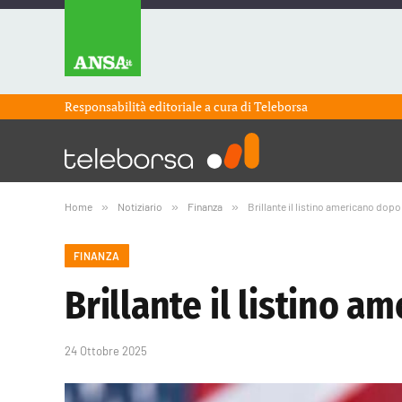
Responsabilità editoriale a cura di
Teleborsa
Home
»
Notiziario
»
Finanza
»
Brillante il listino americano dopo 
FINANZA
Brillante il listino a
24 Ottobre 2025