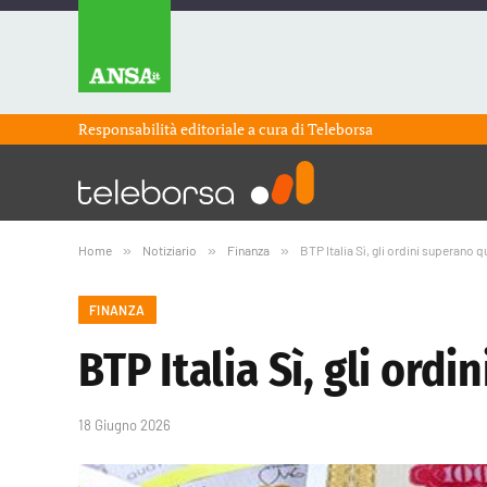
Responsabilità editoriale a cura di
Teleborsa
Home
»
Notiziario
»
Finanza
»
BTP Italia Sì, gli ordini superano q
FINANZA
BTP Italia Sì, gli ord
18 Giugno 2026