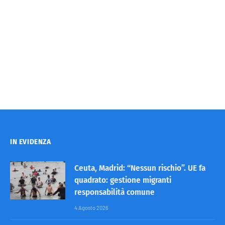
IN EVIDENZA
Ceuta, Madrid: “Nessun rischio”. UE fa
quadrato: gestione migranti
responsabilità comune
4 Agosto 2026