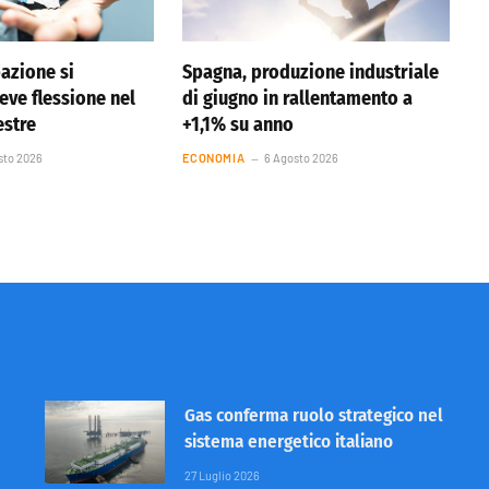
pazione si
Spagna, produzione industriale
eve flessione nel
di giugno in rallentamento a
estre
+1,1% su anno
sto 2026
ECONOMIA
6 Agosto 2026
Gas conferma ruolo strategico nel
sistema energetico italiano
27 Luglio 2026