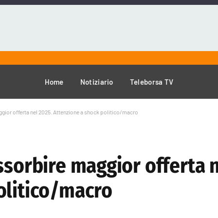
Home
Notiziario
Teleborsa TV
gior offerta nel 2025. Attenzione a shock politico/macro
ssorbire maggior offerta n
olitico/macro