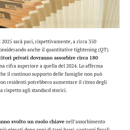
l 2025 sarà pari, rispettivamente, a circa 350
 Considerando anche il quantitative tightening (QT)
titori privati dovranno assorbire circa 180
una cifra superiore a quella del 2024. Lo afferma
che il continuo supporto delle famiglie non può
 non residenti potrebbero aumentare il ritmo degli
a rispetto agli standard storici.
anno svolto un ruolo chiave
nell’assorbimento
iù elevati dopo anni di tassi bassi, vantaggi fiscali