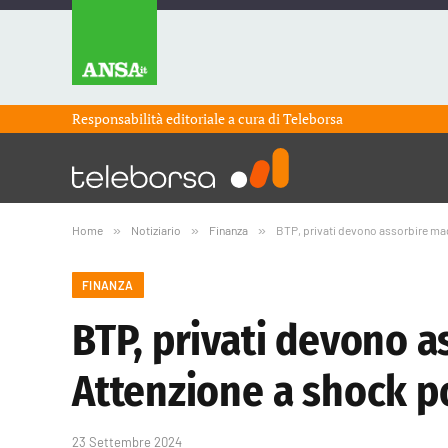
Responsabilità editoriale a cura di
Teleborsa
Home
»
Notiziario
»
Finanza
»
BTP, privati devono assorbire mag
FINANZA
BTP, privati devono a
Attenzione a shock p
23 Settembre 2024