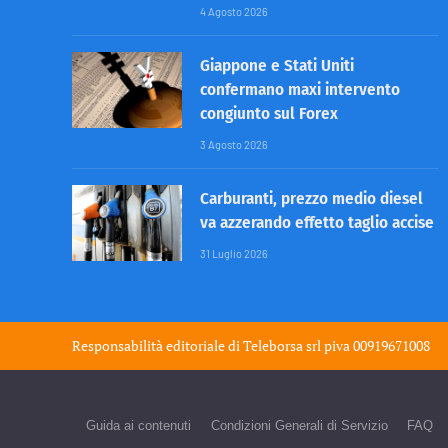
4 Agosto 2026
Giappone e Stati Uniti
confermano maxi intervento
congiunto sul Forex
3 Agosto 2026
Carburanti, prezzo medio diesel
va azzerando effetto taglio accise
31 Luglio 2026
Responsabilità editoriale di
Teleborsa srl
piva 00919671008
Guida ai contenuti
Condizioni Generali di Servizio
FAQ