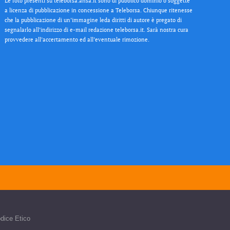
Le foto presenti su teleborsa.ansa.it sono di pubblico dominio o soggette
a licenza di pubblicazione in concessione a Teleborsa. Chiunque ritenesse
che la pubblicazione di un’immagine leda diritti di autore è pregato di
segnalarlo all’indirizzo di e-mail redazione teleborsa.it. Sarà nostra cura
provvedere all’accertamento ed all’eventuale rimozione.
dice Etico