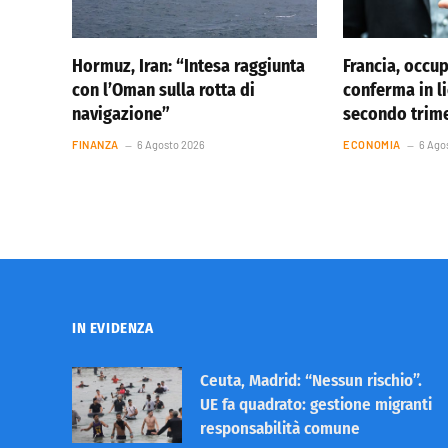
Hormuz, Iran: “Intesa raggiunta
Francia, occu
con l’Oman sulla rotta di
conferma in li
navigazione”
secondo trim
FINANZA
6 Agosto 2026
ECONOMIA
6 Ago
IN EVIDENZA
Ceuta, Madrid: “Nessun rischio”.
UE fa quadrato: gestione migranti
responsabilità comune