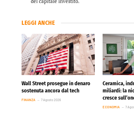
del capitale investito.
LEGGI ANCHE
Wall Street prosegue in denaro
Ceramica, indu
sostenuta ancora dal tech
miliardi: la ni
cresce sull’o
FINANZA
7 Agosto 2026
ECONOMIA
7 Ago