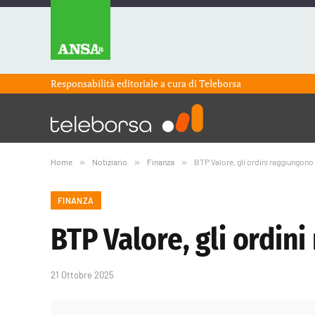
Responsabilità editoriale a cura di
Teleborsa
Home
»
Notiziario
»
Finanza
»
BTP Valore, gli ordini raggiungono 
FINANZA
BTP Valore, gli ordini
21 Ottobre 2025