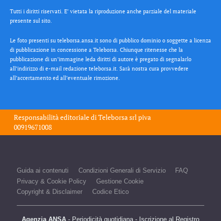
Tutti i diritti riservati. E’ vietata la riproduzione anche parziale del materiale
presente sul sito.
Le foto presenti su teleborsa.ansa.it sono di pubblico dominio o soggette a licenza
di pubblicazione in concessione a Teleborsa. Chiunque ritenesse che la
pubblicazione di un’immagine leda diritti di autore è pregato di segnalarlo
all’indirizzo di e-mail redazione teleborsa.it. Sarà nostra cura provvedere
all’accertamento ed all’eventuale rimozione.
Responsabilità editoriale di
Teleborsa srl
piva
00919671008
Guida ai contenuti
Condizioni Generali di Servizio
FAQ
Privacy & Cookie Policy
Gestione Cookie
Copyright & Disclaimer
Codice Etico
Agenzia ANSA
- Periodicità quotidiana - Iscrizione al Registro