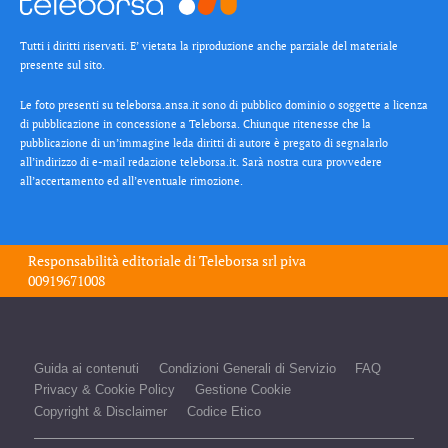
Tutti i diritti riservati. E’ vietata la riproduzione anche parziale del materiale
presente sul sito.
Le foto presenti su teleborsa.ansa.it sono di pubblico dominio o soggette a licenza
di pubblicazione in concessione a Teleborsa. Chiunque ritenesse che la
pubblicazione di un’immagine leda diritti di autore è pregato di segnalarlo
all’indirizzo di e-mail redazione teleborsa.it. Sarà nostra cura provvedere
all’accertamento ed all’eventuale rimozione.
Responsabilità editoriale di
Teleborsa srl
piva
00919671008
Guida ai contenuti
Condizioni Generali di Servizio
FAQ
Privacy & Cookie Policy
Gestione Cookie
Copyright & Disclaimer
Codice Etico