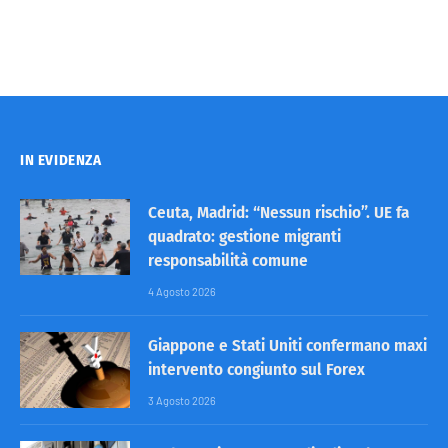
IN EVIDENZA
Ceuta, Madrid: “Nessun rischio”. UE fa
quadrato: gestione migranti
responsabilità comune
4 Agosto 2026
Giappone e Stati Uniti confermano maxi
intervento congiunto sul Forex
3 Agosto 2026