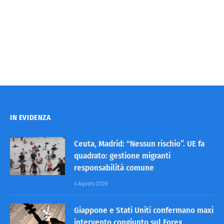
IN EVIDENZA
Ceuta, Madrid: “Nessun rischio”. UE fa
quadrato: gestione migranti
responsabilità comune
4 Agosto 2026
Giappone e Stati Uniti confermano maxi
intervento congiunto sul Forex