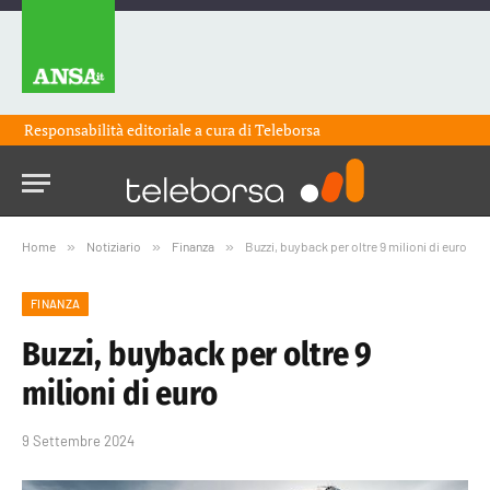
Responsabilità editoriale a cura di
Teleborsa
Home
»
Notiziario
»
Finanza
»
Buzzi, buyback per oltre 9 milioni di euro
FINANZA
Buzzi, buyback per oltre 9
milioni di euro
9 Settembre 2024